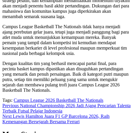
strategi pelatih, dan kemampuan memanfaatkan momentum diyakini
akan menjadi penentu hasil akhir pertandingan. Dukungan dari para
mahasiswa dan komunitas kampus juga diperkirakan akan
menambah semarak suasana laga.
Campus League Basketball The Nationals tidak hanya menjadi
ajang perebutan gelar juara, tetapi juga menjadi panggung bagi para
atlet muda untuk menunjukkan kemampuan mereka. Banyak
pemain yang tampil dalam kompetisi ini kemudian mendapat
kesempatan berkarier di level profesional maupun memperkuat tim
nasional pada berbagai kelompok usia.
Dengan kualitas tim yang berhasil mencapai partai final, para
pecinta basket kampus dipastikan akan disuguhkan pertandingan
yang menarik dan penuh persaingan. Baik di kategori putri maupun
putra, setiap tim memiliki peluang yang sama untuk mengukir
sejarah dan membawa pulang trofi juara Campus League 2026
Basketball The Nationals.
Tags:
Campus League 2026 Basketball The Nationals
Post
Previous
National Championship 2026 Jadi Ajang Pencarian Talenta
Terbaik Futsal Pelajar Indonesia
navigation
Next
Lewis Hamilton Juara F1 GP Barcelona 2026, Raih
Kemenangan Bersejarah Bersama Ferrari