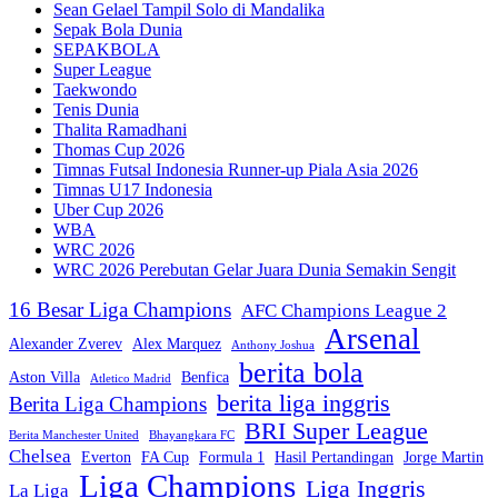
Sean Gelael Tampil Solo di Mandalika
Sepak Bola Dunia
SEPAKBOLA
Super League
Taekwondo
Tenis Dunia
Thalita Ramadhani
Thomas Cup 2026
Timnas Futsal Indonesia Runner-up Piala Asia 2026
Timnas U17 Indonesia
Uber Cup 2026
WBA
WRC 2026
WRC 2026 Perebutan Gelar Juara Dunia Semakin Sengit
16 Besar Liga Champions
AFC Champions League 2
Arsenal
Alexander Zverev
Alex Marquez
Anthony Joshua
berita bola
Aston Villa
Benfica
Atletico Madrid
berita liga inggris
Berita Liga Champions
BRI Super League
Berita Manchester United
Bhayangkara FC
Chelsea
Everton
FA Cup
Formula 1
Hasil Pertandingan
Jorge Martin
Liga Champions
Liga Inggris
La Liga