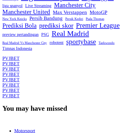
Manchester City
liga spanyol
Live Streaming
Manchester United
Max Verstappen
MotoGP
Persib Bandung
New York Knicks
Persik Kediri
Piala Thomas
Premier League
prediksi skor
Prediksi Bola
Real Madrid
preview pertandingan
PSG
sportybase
robotent
Real Madrid Vs Manchester City
Taekwondo
Timnas Indonesia
PVJBET
PVJBET
PVJBET
PVJBET
PVJBET
PVJBET
PVJBET
PVJBET
You may have missed
Motorsport