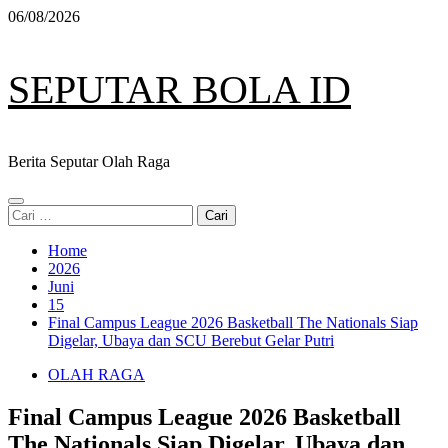
Skip
06/08/2026
to
content
SEPUTAR BOLA ID
Berita Seputar Olah Raga
Primary
Cari
Menu
untuk:
Home
2026
Juni
15
Final Campus League 2026 Basketball The Nationals Siap
Digelar, Ubaya dan SCU Berebut Gelar Putri
OLAH RAGA
Final Campus League 2026 Basketball
The Nationals Siap Digelar, Ubaya dan