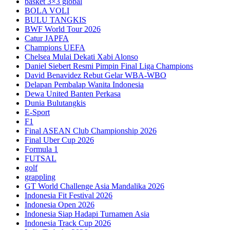
basket 3×3 global
BOLA VOLI
BULU TANGKIS
BWF World Tour 2026
Catur JAPFA
Champions UEFA
Chelsea Mulai Dekati Xabi Alonso
Daniel Siebert Resmi Pimpin Final Liga Champions
David Benavidez Rebut Gelar WBA-WBO
Delapan Pembalap Wanita Indonesia
Dewa United Banten Perkasa
Dunia Bulutangkis
E-Sport
F1
Final ASEAN Club Championship 2026
Final Uber Cup 2026
Formula 1
FUTSAL
golf
grappling
GT World Challenge Asia Mandalika 2026
Indonesia Fit Festival 2026
Indonesia Open 2026
Indonesia Siap Hadapi Turnamen Asia
Indonesia Track Cup 2026