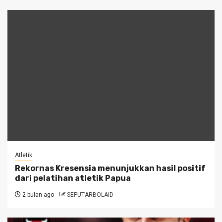
Atletik
Rekornas Kresensia menunjukkan hasil positif
dari pelatihan atletik Papua
2 bulan ago
SEPUTARBOLAID