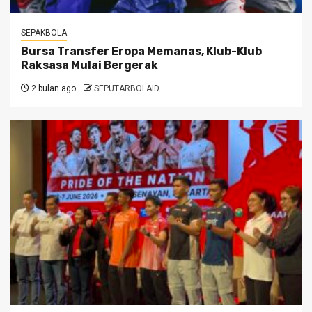
SEPAKBOLA
Bursa Transfer Eropa Memanas, Klub-Klub
Raksasa Mulai Bergerak
2 bulan ago
SEPUTARBOLAID