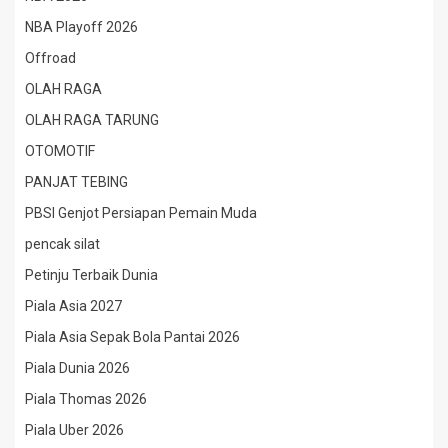
NBA Playoff 2026
Offroad
OLAH RAGA
OLAH RAGA TARUNG
OTOMOTIF
PANJAT TEBING
PBSI Genjot Persiapan Pemain Muda
pencak silat
Petinju Terbaik Dunia
Piala Asia 2027
Piala Asia Sepak Bola Pantai 2026
Piala Dunia 2026
Piala Thomas 2026
Piala Uber 2026