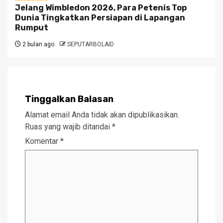
Jelang Wimbledon 2026, Para Petenis Top
Dunia Tingkatkan Persiapan di Lapangan
Rumput
2 bulan ago
SEPUTARBOLAID
Tinggalkan Balasan
Alamat email Anda tidak akan dipublikasikan.
Ruas yang wajib ditandai
*
Komentar
*