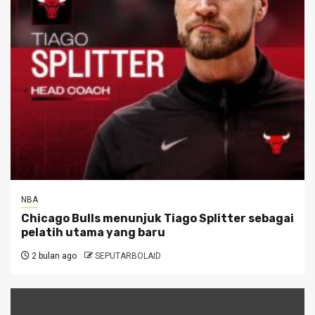
NBA
Chicago Bulls menunjuk Tiago Splitter sebagai
pelatih utama yang baru
2 bulan ago
SEPUTARBOLAID