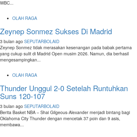
WBC...
OLAH RAGA
Zeynep Sonmez Sukses Di Madrid
3 bulan ago
SEPUTARBOLAID
Zeynep Sonmez tidak merasakan kesenangan pada babak pertama
yang cukup sulit di Madrid Open musim 2026. Namun, dia berhasil
mengesampingkan...
OLAH RAGA
Thunder Unggul 2-0 Setelah Runtuhkan
Suns 120-107
3 bulan ago
SEPUTARBOLAID
Berita Basket NBA – Shai Gilgeous-Alexander menjadi bintang bagi
Oklahoma City Thunder dengan mencetak 37 poin dan 9 asis,
membawa...