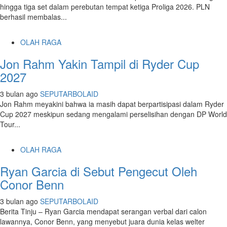
hingga tiga set dalam perebutan tempat ketiga Proliga 2026. PLN
berhasil membalas...
OLAH RAGA
Jon Rahm Yakin Tampil di Ryder Cup
2027
3 bulan ago
SEPUTARBOLAID
Jon Rahm meyakini bahwa ia masih dapat berpartisipasi dalam Ryder
Cup 2027 meskipun sedang mengalami perselisihan dengan DP World
Tour...
OLAH RAGA
Ryan Garcia di Sebut Pengecut Oleh
Conor Benn
3 bulan ago
SEPUTARBOLAID
Berita Tinju – Ryan Garcia mendapat serangan verbal dari calon
lawannya, Conor Benn, yang menyebut juara dunia kelas welter