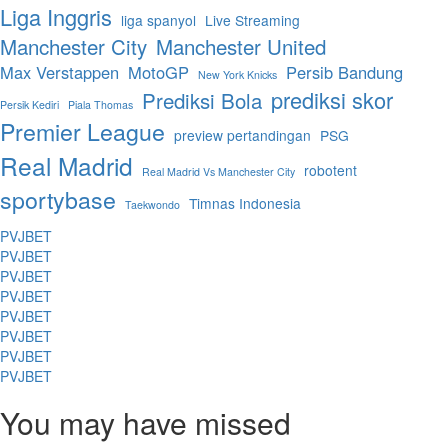
Liga Inggris
liga spanyol
Live Streaming
Manchester City
Manchester United
Max Verstappen
MotoGP
Persib Bandung
New York Knicks
prediksi skor
Prediksi Bola
Persik Kediri
Piala Thomas
Premier League
preview pertandingan
PSG
Real Madrid
robotent
Real Madrid Vs Manchester City
sportybase
Timnas Indonesia
Taekwondo
PVJBET
PVJBET
PVJBET
PVJBET
PVJBET
PVJBET
PVJBET
PVJBET
You may have missed