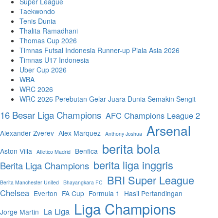
Super League
Taekwondo
Tenis Dunia
Thalita Ramadhani
Thomas Cup 2026
Timnas Futsal Indonesia Runner-up Piala Asia 2026
Timnas U17 Indonesia
Uber Cup 2026
WBA
WRC 2026
WRC 2026 Perebutan Gelar Juara Dunia Semakin Sengit
16 Besar Liga Champions
AFC Champions League 2
Arsenal
Alexander Zverev
Alex Marquez
Anthony Joshua
berita bola
Aston Villa
Benfica
Atletico Madrid
berita liga inggris
Berita Liga Champions
BRI Super League
Berita Manchester United
Bhayangkara FC
Chelsea
Everton
FA Cup
Formula 1
Hasil Pertandingan
Liga Champions
La Liga
Jorge Martin