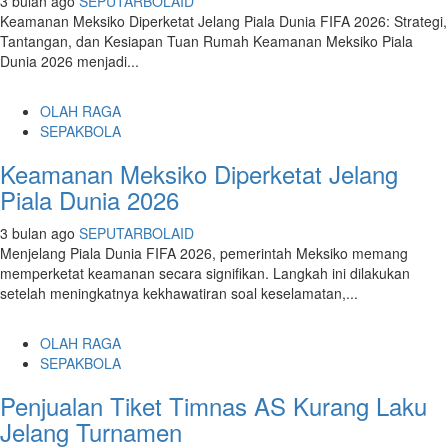
3 bulan ago
SEPUTARBOLAID
Keamanan Meksiko Diperketat Jelang Piala Dunia FIFA 2026: Strategi,
Tantangan, dan Kesiapan Tuan Rumah Keamanan Meksiko Piala
Dunia 2026 menjadi...
OLAH RAGA
SEPAKBOLA
Keamanan Meksiko Diperketat Jelang
Piala Dunia 2026
3 bulan ago
SEPUTARBOLAID
Menjelang Piala Dunia FIFA 2026, pemerintah Meksiko memang
memperketat keamanan secara signifikan. Langkah ini dilakukan
setelah meningkatnya kekhawatiran soal keselamatan,...
OLAH RAGA
SEPAKBOLA
Penjualan Tiket Timnas AS Kurang Laku
Jelang Turnamen