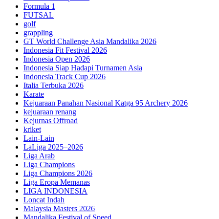
Formula 1
FUTSAL
golf
grappling
GT World Challenge Asia Mandalika 2026
Indonesia Fit Festival 2026
Indonesia Open 2026
Indonesia Siap Hadapi Turnamen Asia
Indonesia Track Cup 2026
Italia Terbuka 2026
Karate
Kejuaraan Panahan Nasional Katga 95 Archery 2026
kejuaraan renang
Kejurnas Offroad
kriket
Lain-Lain
LaLiga 2025–2026
Liga Arab
Liga Champions
Liga Champions 2026
Liga Eropa Memanas
LIGA INDONESIA
Loncat Indah
Malaysia Masters 2026
Mandalika Festival of Speed