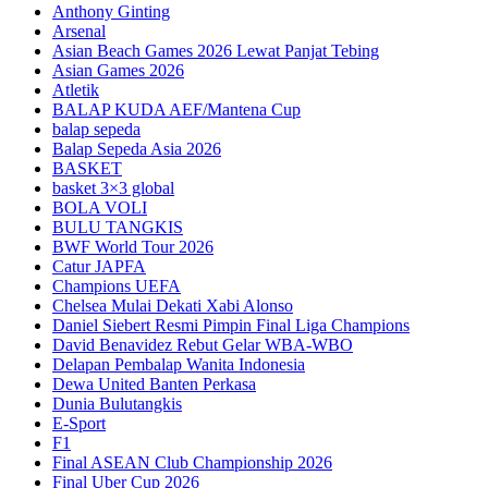
Anthony Ginting
Arsenal
Asian Beach Games 2026 Lewat Panjat Tebing
Asian Games 2026
Atletik
BALAP KUDA AEF/Mantena Cup
balap sepeda
Balap Sepeda Asia 2026
BASKET
basket 3×3 global
BOLA VOLI
BULU TANGKIS
BWF World Tour 2026
Catur JAPFA
Champions UEFA
Chelsea Mulai Dekati Xabi Alonso
Daniel Siebert Resmi Pimpin Final Liga Champions
David Benavidez Rebut Gelar WBA-WBO
Delapan Pembalap Wanita Indonesia
Dewa United Banten Perkasa
Dunia Bulutangkis
E-Sport
F1
Final ASEAN Club Championship 2026
Final Uber Cup 2026