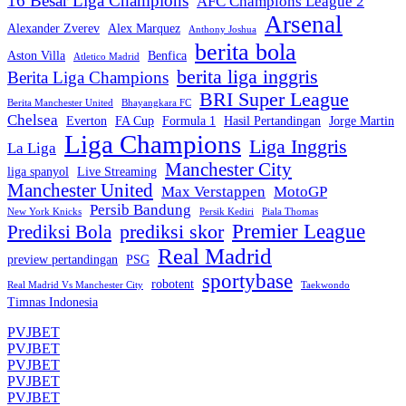
16 Besar Liga Champions
AFC Champions League 2
Arsenal
Alexander Zverev
Alex Marquez
Anthony Joshua
berita bola
Aston Villa
Benfica
Atletico Madrid
berita liga inggris
Berita Liga Champions
BRI Super League
Berita Manchester United
Bhayangkara FC
Chelsea
Everton
FA Cup
Formula 1
Hasil Pertandingan
Jorge Martin
Liga Champions
Liga Inggris
La Liga
Manchester City
liga spanyol
Live Streaming
Manchester United
Max Verstappen
MotoGP
Persib Bandung
New York Knicks
Persik Kediri
Piala Thomas
Premier League
prediksi skor
Prediksi Bola
Real Madrid
preview pertandingan
PSG
sportybase
robotent
Real Madrid Vs Manchester City
Taekwondo
Timnas Indonesia
PVJBET
PVJBET
PVJBET
PVJBET
PVJBET