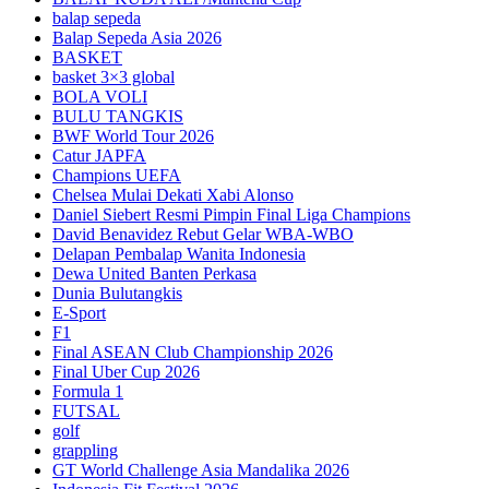
balap sepeda
Balap Sepeda Asia 2026
BASKET
basket 3×3 global
BOLA VOLI
BULU TANGKIS
BWF World Tour 2026
Catur JAPFA
Champions UEFA
Chelsea Mulai Dekati Xabi Alonso
Daniel Siebert Resmi Pimpin Final Liga Champions
David Benavidez Rebut Gelar WBA-WBO
Delapan Pembalap Wanita Indonesia
Dewa United Banten Perkasa
Dunia Bulutangkis
E-Sport
F1
Final ASEAN Club Championship 2026
Final Uber Cup 2026
Formula 1
FUTSAL
golf
grappling
GT World Challenge Asia Mandalika 2026