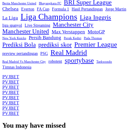
BRI Super League
Berita Manchester United
Bhayangkara FC
Chelsea
Everton
FA Cup
Formula 1
Hasil Pertandingan
Jorge Martin
Liga Champions
Liga Inggris
La Liga
Manchester City
liga spanyol
Live Streaming
Manchester United
Max Verstappen
MotoGP
Persib Bandung
New York Knicks
Persik Kediri
Piala Thomas
Premier League
prediksi skor
Prediksi Bola
Real Madrid
preview pertandingan
PSG
sportybase
robotent
Real Madrid Vs Manchester City
Taekwondo
Timnas Indonesia
PVJBET
PVJBET
PVJBET
PVJBET
PVJBET
PVJBET
PVJBET
PVJBET
You may have missed