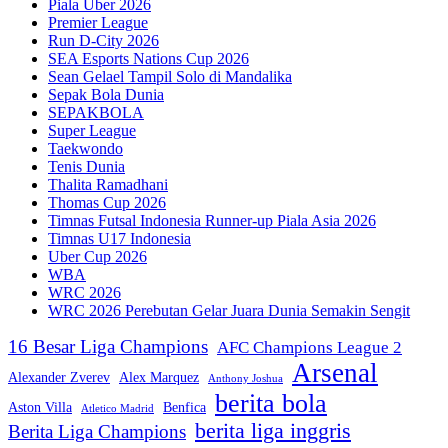
Piala Uber 2026
Premier League
Run D-City 2026
SEA Esports Nations Cup 2026
Sean Gelael Tampil Solo di Mandalika
Sepak Bola Dunia
SEPAKBOLA
Super League
Taekwondo
Tenis Dunia
Thalita Ramadhani
Thomas Cup 2026
Timnas Futsal Indonesia Runner-up Piala Asia 2026
Timnas U17 Indonesia
Uber Cup 2026
WBA
WRC 2026
WRC 2026 Perebutan Gelar Juara Dunia Semakin Sengit
16 Besar Liga Champions
AFC Champions League 2
Arsenal
Alexander Zverev
Alex Marquez
Anthony Joshua
berita bola
Aston Villa
Benfica
Atletico Madrid
berita liga inggris
Berita Liga Champions