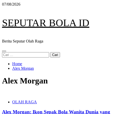
Skip
07/08/2026
to
content
SEPUTAR BOLA ID
Berita Seputar Olah Raga
Primary
Cari
Menu
untuk:
Home
Alex Morgan
Alex Morgan
OLAH RAGA
Alex Morgan: Ikon Sepak Bola Wanita Dunia yang