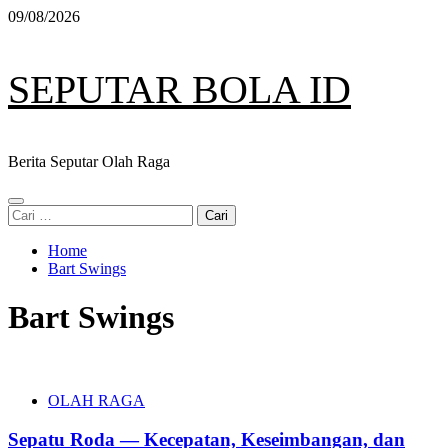
Skip
09/08/2026
to
content
SEPUTAR BOLA ID
Berita Seputar Olah Raga
Primary
Cari
Menu
untuk:
Home
Bart Swings
Bart Swings
OLAH RAGA
Sepatu Roda — Kecepatan, Keseimbangan, dan