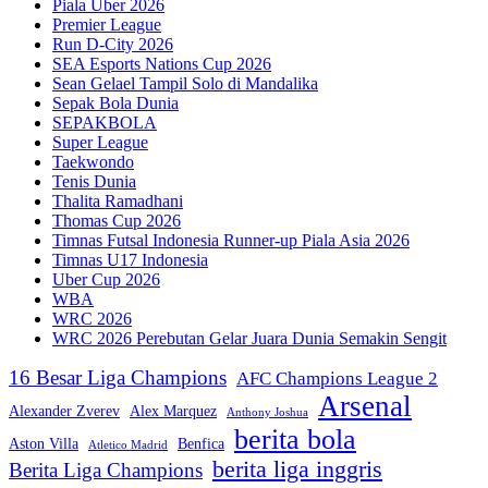
Piala Uber 2026
Premier League
Run D-City 2026
SEA Esports Nations Cup 2026
Sean Gelael Tampil Solo di Mandalika
Sepak Bola Dunia
SEPAKBOLA
Super League
Taekwondo
Tenis Dunia
Thalita Ramadhani
Thomas Cup 2026
Timnas Futsal Indonesia Runner-up Piala Asia 2026
Timnas U17 Indonesia
Uber Cup 2026
WBA
WRC 2026
WRC 2026 Perebutan Gelar Juara Dunia Semakin Sengit
16 Besar Liga Champions
AFC Champions League 2
Arsenal
Alexander Zverev
Alex Marquez
Anthony Joshua
berita bola
Aston Villa
Benfica
Atletico Madrid
berita liga inggris
Berita Liga Champions