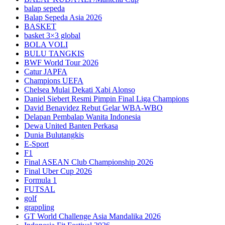
balap sepeda
Balap Sepeda Asia 2026
BASKET
basket 3×3 global
BOLA VOLI
BULU TANGKIS
BWF World Tour 2026
Catur JAPFA
Champions UEFA
Chelsea Mulai Dekati Xabi Alonso
Daniel Siebert Resmi Pimpin Final Liga Champions
David Benavidez Rebut Gelar WBA-WBO
Delapan Pembalap Wanita Indonesia
Dewa United Banten Perkasa
Dunia Bulutangkis
E-Sport
F1
Final ASEAN Club Championship 2026
Final Uber Cup 2026
Formula 1
FUTSAL
golf
grappling
GT World Challenge Asia Mandalika 2026