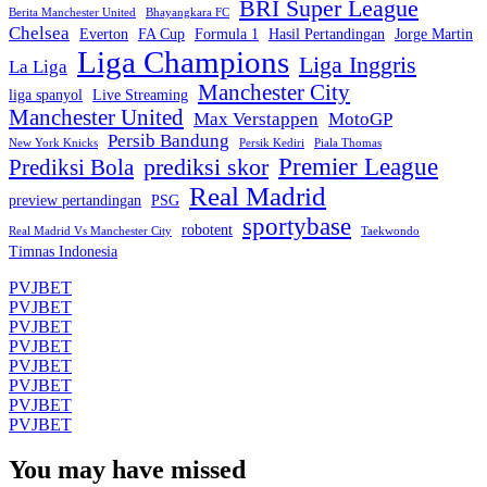
BRI Super League
Berita Manchester United
Bhayangkara FC
Chelsea
Everton
FA Cup
Formula 1
Hasil Pertandingan
Jorge Martin
Liga Champions
Liga Inggris
La Liga
Manchester City
liga spanyol
Live Streaming
Manchester United
Max Verstappen
MotoGP
Persib Bandung
New York Knicks
Persik Kediri
Piala Thomas
Premier League
prediksi skor
Prediksi Bola
Real Madrid
preview pertandingan
PSG
sportybase
robotent
Real Madrid Vs Manchester City
Taekwondo
Timnas Indonesia
PVJBET
PVJBET
PVJBET
PVJBET
PVJBET
PVJBET
PVJBET
PVJBET
You may have missed