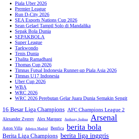
Piala Uber 2026
Premier League
Run D-City 2026
SEA Esports Nations Cup 2026
Sean Gelael Tampil Solo di Mandalika
Sepak Bola Dunia
SEPAKBOLA
Super League
Taekwondo
Tenis Dunia
Thalita Ramadhani
Thomas Cup 2026
Timnas Futsal Indonesia Runner-up Piala Asia 2026
Timnas U17 Indonesia
Uber Cup 2026
WBA
WRC 2026
WRC 2026 Perebutan Gelar Juara Dunia Semakin Sengit
16 Besar Liga Champions
AFC Champions League 2
Arsenal
Alexander Zverev
Alex Marquez
Anthony Joshua
berita bola
Aston Villa
Benfica
Atletico Madrid
berita liga inggris
Berita Liga Champions