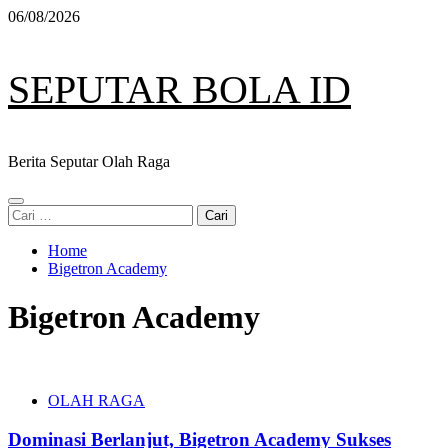
Skip
06/08/2026
to
content
SEPUTAR BOLA ID
Berita Seputar Olah Raga
Primary
Cari
Menu
untuk:
Home
Bigetron Academy
Bigetron Academy
OLAH RAGA
Dominasi Berlanjut, Bigetron Academy Sukses