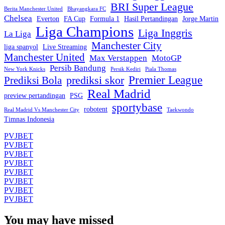
BRI Super League
Berita Manchester United
Bhayangkara FC
Chelsea
Everton
FA Cup
Formula 1
Hasil Pertandingan
Jorge Martin
Liga Champions
Liga Inggris
La Liga
Manchester City
liga spanyol
Live Streaming
Manchester United
Max Verstappen
MotoGP
Persib Bandung
New York Knicks
Persik Kediri
Piala Thomas
Premier League
prediksi skor
Prediksi Bola
Real Madrid
preview pertandingan
PSG
sportybase
robotent
Real Madrid Vs Manchester City
Taekwondo
Timnas Indonesia
PVJBET
PVJBET
PVJBET
PVJBET
PVJBET
PVJBET
PVJBET
PVJBET
You may have missed