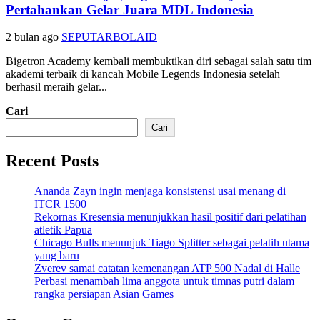
Pertahankan Gelar Juara MDL Indonesia
2 bulan ago
SEPUTARBOLAID
Bigetron Academy kembali membuktikan diri sebagai salah satu tim
akademi terbaik di kancah Mobile Legends Indonesia setelah
berhasil meraih gelar...
Cari
Cari
Recent Posts
Ananda Zayn ingin menjaga konsistensi usai menang di
ITCR 1500
Rekornas Kresensia menunjukkan hasil positif dari pelatihan
atletik Papua
Chicago Bulls menunjuk Tiago Splitter sebagai pelatih utama
yang baru
Zverev samai catatan kemenangan ATP 500 Nadal di Halle
Perbasi menambah lima anggota untuk timnas putri dalam
rangka persiapan Asian Games