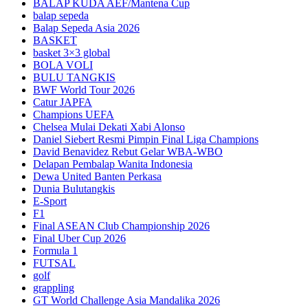
BALAP KUDA AEF/Mantena Cup
balap sepeda
Balap Sepeda Asia 2026
BASKET
basket 3×3 global
BOLA VOLI
BULU TANGKIS
BWF World Tour 2026
Catur JAPFA
Champions UEFA
Chelsea Mulai Dekati Xabi Alonso
Daniel Siebert Resmi Pimpin Final Liga Champions
David Benavidez Rebut Gelar WBA-WBO
Delapan Pembalap Wanita Indonesia
Dewa United Banten Perkasa
Dunia Bulutangkis
E-Sport
F1
Final ASEAN Club Championship 2026
Final Uber Cup 2026
Formula 1
FUTSAL
golf
grappling
GT World Challenge Asia Mandalika 2026