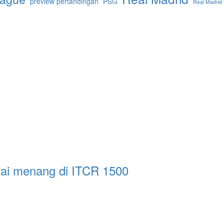
preview pertandingan
PSG
Real Madrid 
sai menang di ITCR 1500