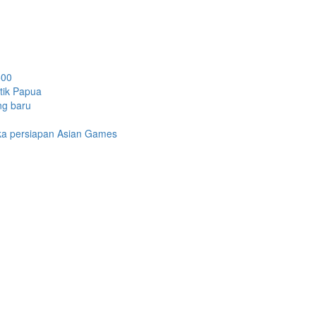
500
etik Papua
ng baru
gka persiapan Asian Games