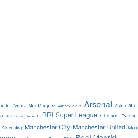
Arsenal
ander Zverev
Alex Marquez
Aston Villa
Anthony Joshua
BRI Super League
Chelsea
Everton
r United
Bhayangkara FC
Manchester City
Manchester United
Max
e Streaming
Real Madrid
eague