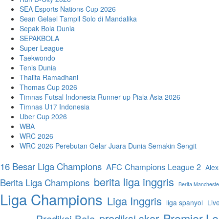
SEA Esports Nations Cup 2026
Sean Gelael Tampil Solo di Mandalika
Sepak Bola Dunia
SEPAKBOLA
Super League
Taekwondo
Tenis Dunia
Thalita Ramadhani
Thomas Cup 2026
Timnas Futsal Indonesia Runner-up Piala Asia 2026
Timnas U17 Indonesia
Uber Cup 2026
WBA
WRC 2026
WRC 2026 Perebutan Gelar Juara Dunia Semakin Sengit
16 Besar Liga Champions
AFC Champions League 2
Alex
berita liga inggris
Berita Liga Champions
Berita Mancheste
Liga Champions
Liga Inggris
liga spanyol
Liv
Premier L
prediksi skor
Prediksi Bola