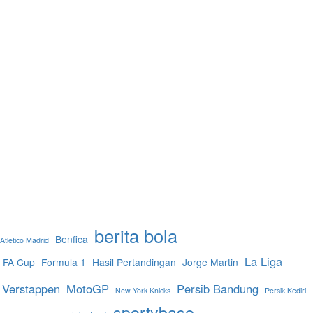
berita bola
Benfica
Atletico Madrid
La Liga
FA Cup
Formula 1
Hasil Pertandingan
Jorge Martin
 Verstappen
MotoGP
Persib Bandung
New York Knicks
Persik Kediri
sportybase