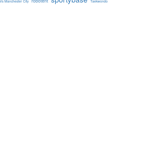
robotent
Vs Manchester City
Taekwondo