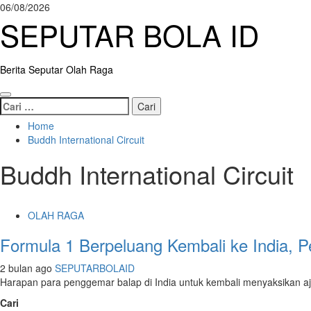
Skip
06/08/2026
to
SEPUTAR BOLA ID
content
Berita Seputar Olah Raga
Primary
Cari
Menu
untuk:
Home
Buddh International Circuit
Buddh International Circuit
OLAH RAGA
Formula 1 Berpeluang Kembali ke India, 
2 bulan ago
SEPUTARBOLAID
Harapan para penggemar balap di India untuk kembali menyaksikan aja
Cari