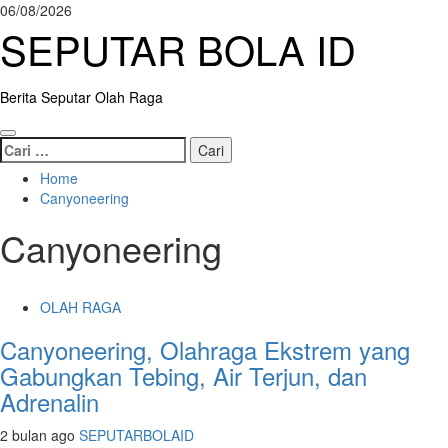
Skip
06/08/2026
to
SEPUTAR BOLA ID
content
Berita Seputar Olah Raga
Primary
Cari
Menu
untuk:
Home
Canyoneering
Canyoneering
OLAH RAGA
Canyoneering, Olahraga Ekstrem yang
Gabungkan Tebing, Air Terjun, dan
Adrenalin
2 bulan ago
SEPUTARBOLAID