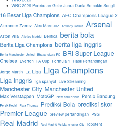
WRC 2026 Perebutan Gelar Juara Dunia Semakin Sengit
16 Besar Liga Champions
AFC Champions League 2
Arsenal
Alexander Zverev
Alex Marquez
Anthony Joshua
berita bola
Aston Villa
Benfica
Atletico Madrid
berita liga inggris
Berita Liga Champions
BRI Super League
Berita Manchester United
Bhayangkara FC
Chelsea
Everton
FA Cup
Formula 1
Hasil Pertandingan
Liga Champions
La Liga
Jorge Martin
Liga Inggris
liga spanyol
Live Streaming
Manchester City
Manchester United
Max Verstappen
MotoGP
Persib Bandung
New York Knicks
prediksi skor
Prediksi Bola
Persik Kediri
Piala Thomas
Premier League
preview pertandingan
PSG
Real Madrid
robotent
Real Madrid Vs Manchester City