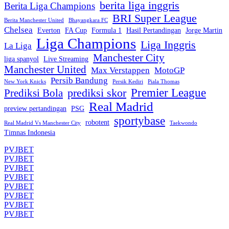
berita liga inggris
Berita Liga Champions
BRI Super League
Berita Manchester United
Bhayangkara FC
Chelsea
Everton
FA Cup
Formula 1
Hasil Pertandingan
Jorge Martin
Liga Champions
Liga Inggris
La Liga
Manchester City
liga spanyol
Live Streaming
Manchester United
Max Verstappen
MotoGP
Persib Bandung
New York Knicks
Persik Kediri
Piala Thomas
Premier League
prediksi skor
Prediksi Bola
Real Madrid
preview pertandingan
PSG
sportybase
robotent
Real Madrid Vs Manchester City
Taekwondo
Timnas Indonesia
PVJBET
PVJBET
PVJBET
PVJBET
PVJBET
PVJBET
PVJBET
PVJBET