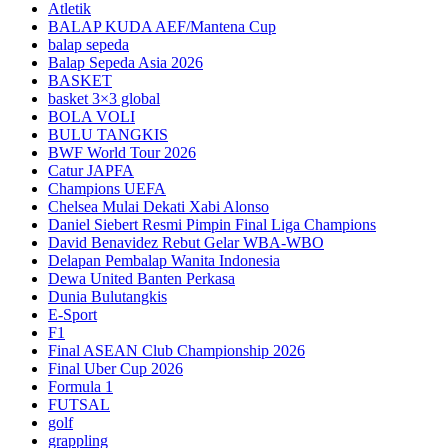
Atletik
BALAP KUDA AEF/Mantena Cup
balap sepeda
Balap Sepeda Asia 2026
BASKET
basket 3×3 global
BOLA VOLI
BULU TANGKIS
BWF World Tour 2026
Catur JAPFA
Champions UEFA
Chelsea Mulai Dekati Xabi Alonso
Daniel Siebert Resmi Pimpin Final Liga Champions
David Benavidez Rebut Gelar WBA-WBO
Delapan Pembalap Wanita Indonesia
Dewa United Banten Perkasa
Dunia Bulutangkis
E-Sport
F1
Final ASEAN Club Championship 2026
Final Uber Cup 2026
Formula 1
FUTSAL
golf
grappling