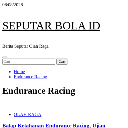
Skip
06/08/2026
to
content
SEPUTAR BOLA ID
Berita Seputar Olah Raga
Primary
Cari
Menu
untuk:
Home
Endurance Racing
Endurance Racing
OLAH RAGA
Balap Ketahanan Endurance Racing, Ujian