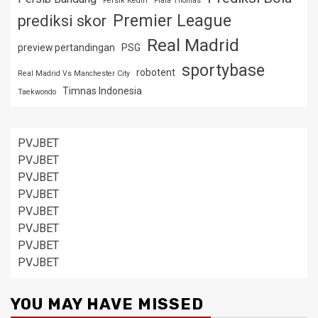
Persik Kediri
Piala Thomas
Premier League
prediksi skor
Real Madrid
preview pertandingan
PSG
sportybase
robotent
Real Madrid Vs Manchester City
Timnas Indonesia
Taekwondo
PVJBET
PVJBET
PVJBET
PVJBET
PVJBET
PVJBET
PVJBET
PVJBET
YOU MAY HAVE MISSED