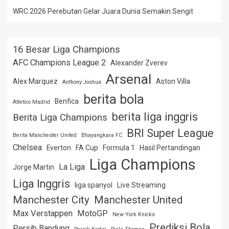
WRC 2026 Perebutan Gelar Juara Dunia Semakin Sengit
16 Besar Liga Champions
AFC Champions League 2
Alexander Zverev
Arsenal
Alex Marquez
Aston Villa
Anthony Joshua
berita bola
Benfica
Atletico Madrid
berita liga inggris
Berita Liga Champions
BRI Super League
Berita Manchester United
Bhayangkara FC
Chelsea
Everton
FA Cup
Formula 1
Hasil Pertandingan
Liga Champions
La Liga
Jorge Martin
Liga Inggris
liga spanyol
Live Streaming
Manchester City
Manchester United
Max Verstappen
MotoGP
New York Knicks
Prediksi Bola
Persib Bandung