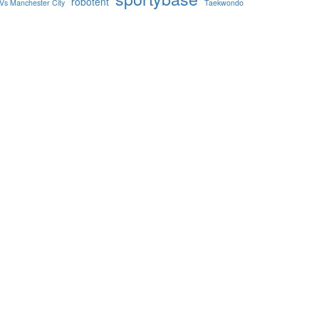
robotent
Vs Manchester City
Taekwondo