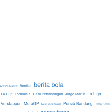
berita bola
Benfica
Atletico Madrid
La Liga
FA Cup
Formula 1
Hasil Pertandingan
Jorge Martin
 Verstappen
MotoGP
Persib Bandung
New York Knicks
Persik Kediri
sportybase