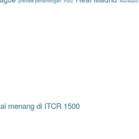
preview pertandingan
PSG
Real Madrid 
sai menang di ITCR 1500