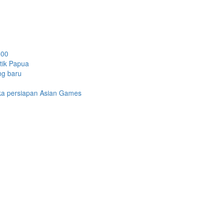
500
etik Papua
ng baru
gka persiapan Asian Games