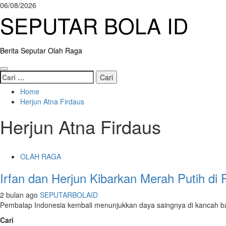
Skip
06/08/2026
to
SEPUTAR BOLA ID
content
Berita Seputar Olah Raga
Primary
Cari
Menu
untuk:
Home
Herjun Atna Firdaus
Herjun Atna Firdaus
OLAH RAGA
Irfan dan Herjun Kibarkan Merah Putih d
2 bulan ago
SEPUTARBOLAID
Pembalap Indonesia kembali menunjukkan daya saingnya di kancah bal
Cari