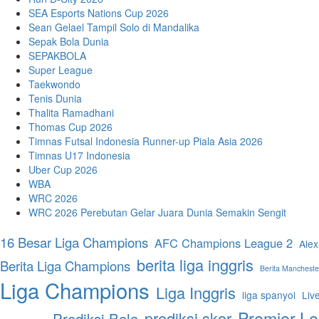
SEA Esports Nations Cup 2026
Sean Gelael Tampil Solo di Mandalika
Sepak Bola Dunia
SEPAKBOLA
Super League
Taekwondo
Tenis Dunia
Thalita Ramadhani
Thomas Cup 2026
Timnas Futsal Indonesia Runner-up Piala Asia 2026
Timnas U17 Indonesia
Uber Cup 2026
WBA
WRC 2026
WRC 2026 Perebutan Gelar Juara Dunia Semakin Sengit
16 Besar Liga Champions
AFC Champions League 2
Alex
berita liga inggris
Berita Liga Champions
Berita Mancheste
Liga Champions
Liga Inggris
liga spanyol
Liv
Premier L
prediksi skor
Prediksi Bola