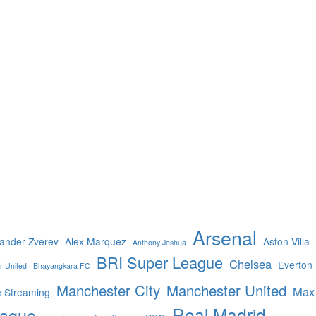
Arsenal
ander Zverev
Alex Marquez
Aston Villa
Anthony Joshua
BRI Super League
Chelsea
Everton
r United
Bhayangkara FC
Manchester City
Manchester United
Max
e Streaming
Real Madrid
eague