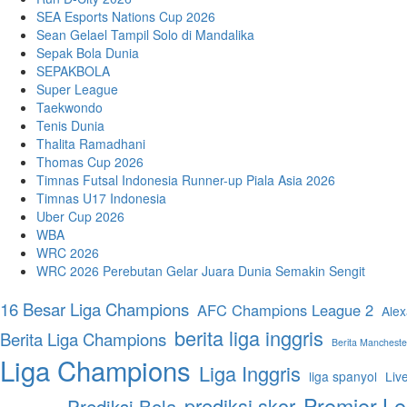
SEA Esports Nations Cup 2026
Sean Gelael Tampil Solo di Mandalika
Sepak Bola Dunia
SEPAKBOLA
Super League
Taekwondo
Tenis Dunia
Thalita Ramadhani
Thomas Cup 2026
Timnas Futsal Indonesia Runner-up Piala Asia 2026
Timnas U17 Indonesia
Uber Cup 2026
WBA
WRC 2026
WRC 2026 Perebutan Gelar Juara Dunia Semakin Sengit
16 Besar Liga Champions
AFC Champions League 2
Alex
berita liga inggris
Berita Liga Champions
Berita Mancheste
Liga Champions
Liga Inggris
liga spanyol
Liv
Premier L
prediksi skor
Prediksi Bola