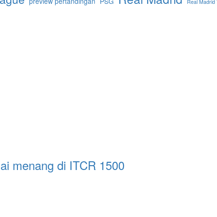
preview pertandingan
PSG
Real Madrid 
sai menang di ITCR 1500