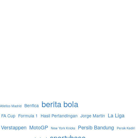
berita bola
Benfica
Atletico Madrid
La Liga
FA Cup
Formula 1
Hasil Pertandingan
Jorge Martin
 Verstappen
MotoGP
Persib Bandung
New York Knicks
Persik Kediri
sportybase