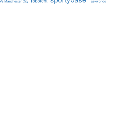
robotent
Vs Manchester City
Taekwondo