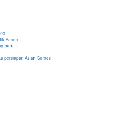
500
etik Papua
ng baru
gka persiapan Asian Games