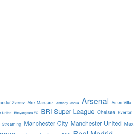
Arsenal
ander Zverev
Alex Marquez
Aston Villa
Anthony Joshua
BRI Super League
Chelsea
Everton
r United
Bhayangkara FC
Manchester City
Manchester United
Max
e Streaming
Real Madrid
eague