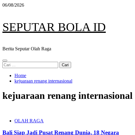
Skip
06/08/2026
to
content
SEPUTAR BOLA ID
Berita Seputar Olah Raga
Primary
Cari
Menu
untuk:
Home
kejuaraan renang internasional
kejuaraan renang internasional
OLAH RAGA
Bali Siap Jadi Pusat Renang Dunia, 18 Negara