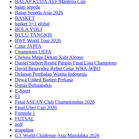
BALAP KUDA AEF/Mantena Cup
balap sepeda
Balap Sepeda Asia 2026
BASKET
basket 3×3 global
BOLA VOLI
BULU TANGKIS
BWF World Tour 2026
Catur JAPFA
Champions UEFA
Chelsea Mulai Dekati Xabi Alonso
Daniel Siebert Resmi Pimpin Final Liga Champions
David Benavidez Rebut Gelar WBA-WBO
Delapan Pembalap Wanita Indonesia
Dewa United Banten Perkasa
Dunia Bulutangkis
E-Sport
F1
Final ASEAN Club Championship 2026
Final Uber Cup 2026
Formula 1
FUTSAL
golf
grappling
GT World Challenge Asia Mandalika 2026