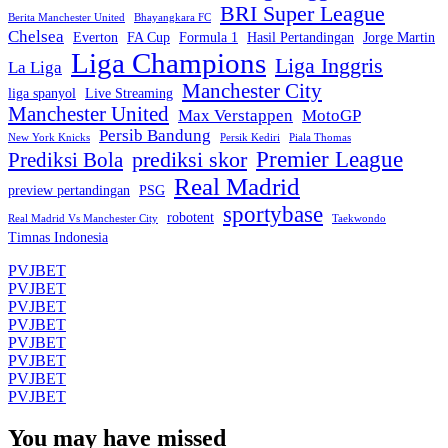
BRI Super League
Berita Manchester United
Bhayangkara FC
Chelsea
Everton
FA Cup
Formula 1
Hasil Pertandingan
Jorge Martin
Liga Champions
Liga Inggris
La Liga
Manchester City
liga spanyol
Live Streaming
Manchester United
Max Verstappen
MotoGP
Persib Bandung
New York Knicks
Persik Kediri
Piala Thomas
Premier League
prediksi skor
Prediksi Bola
Real Madrid
preview pertandingan
PSG
sportybase
robotent
Real Madrid Vs Manchester City
Taekwondo
Timnas Indonesia
PVJBET
PVJBET
PVJBET
PVJBET
PVJBET
PVJBET
PVJBET
PVJBET
You may have missed