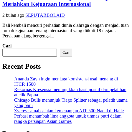
Meriahkan Kejuaraan Internasional
2 bulan ago
SEPUTARBOLAID
Bali kembali mencuri perhatian dunia olahraga dengan menjadi tuan
rumah kejuaraan renang internasional yang diikuti 18 negara.
Persiapan ajang bergengsi...
Cari
Cari
Recent Posts
Ananda Zayn ingin menjaga konsistensi usai menang di
ITCR 1500
Rekornas Kresensia menunjukkan hasil positif dari pelatihan
atletik Papua
Chicago Bulls menunjuk Tiago Splitter sebagai pelatih utama
yang baru
Zverev samai catatan kemenangan ATP 500 Nadal di Halle
Perbasi menambah lima anggota untuk timnas putri dalam
rangka persiapan Asian Games