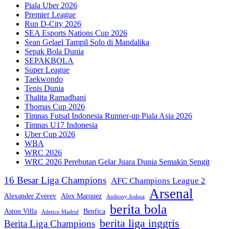
Piala Uber 2026
Premier League
Run D-City 2026
SEA Esports Nations Cup 2026
Sean Gelael Tampil Solo di Mandalika
Sepak Bola Dunia
SEPAKBOLA
Super League
Taekwondo
Tenis Dunia
Thalita Ramadhani
Thomas Cup 2026
Timnas Futsal Indonesia Runner-up Piala Asia 2026
Timnas U17 Indonesia
Uber Cup 2026
WBA
WRC 2026
WRC 2026 Perebutan Gelar Juara Dunia Semakin Sengit
16 Besar Liga Champions
AFC Champions League 2
Arsenal
Alexander Zverev
Alex Marquez
Anthony Joshua
berita bola
Aston Villa
Benfica
Atletico Madrid
berita liga inggris
Berita Liga Champions