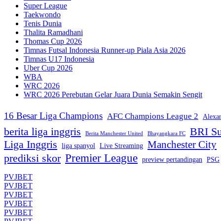
Super League
Taekwondo
Tenis Dunia
Thalita Ramadhani
Thomas Cup 2026
Timnas Futsal Indonesia Runner-up Piala Asia 2026
Timnas U17 Indonesia
Uber Cup 2026
WBA
WRC 2026
WRC 2026 Perebutan Gelar Juara Dunia Semakin Sengit
16 Besar Liga Champions
AFC Champions League 2
Alexa
berita liga inggris
BRI Su
Berita Manchester United
Bhayangkara FC
Liga Inggris
Manchester City
liga spanyol
Live Streaming
Premier League
prediksi skor
preview pertandingan
PSG
PVJBET
PVJBET
PVJBET
PVJBET
PVJBET