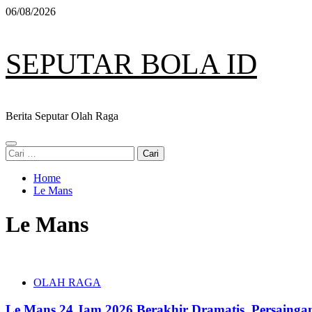
Skip
06/08/2026
to
content
SEPUTAR BOLA ID
Berita Seputar Olah Raga
Primary
Cari
Menu
untuk:
Home
Le Mans
Le Mans
OLAH RAGA
Le Mans 24 Jam 2026 Berakhir Dramatis, Persainga