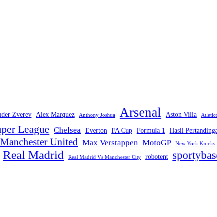
Arsenal
nder Zverev
Alex Marquez
Aston Villa
Anthony Joshua
Atleti
per League
Chelsea
Everton
FA Cup
Formula 1
Hasil Pertanding
Manchester United
Max Verstappen
MotoGP
New York Knicks
Real Madrid
sportybas
robotent
Real Madrid Vs Manchester City