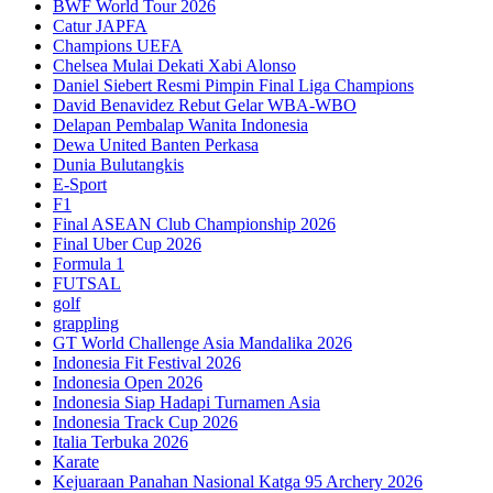
BWF World Tour 2026
Catur JAPFA
Champions UEFA
Chelsea Mulai Dekati Xabi Alonso
Daniel Siebert Resmi Pimpin Final Liga Champions
David Benavidez Rebut Gelar WBA-WBO
Delapan Pembalap Wanita Indonesia
Dewa United Banten Perkasa
Dunia Bulutangkis
E-Sport
F1
Final ASEAN Club Championship 2026
Final Uber Cup 2026
Formula 1
FUTSAL
golf
grappling
GT World Challenge Asia Mandalika 2026
Indonesia Fit Festival 2026
Indonesia Open 2026
Indonesia Siap Hadapi Turnamen Asia
Indonesia Track Cup 2026
Italia Terbuka 2026
Karate
Kejuaraan Panahan Nasional Katga 95 Archery 2026