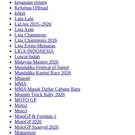
kejuaraan renang
Kejurnas Offroad
kriket
Lain-Lain
LaLiga 2025–2026
Liga Arab
Liga Champions
Liga Champions 2026
Liga Eropa Memanas
LIGA INDONESIA
Loncat Indah
Malaysia Masters 2026
Mandalika Festival of Speed
Mandalika Kartini Race 2026
Mbappé
MMA
MMA Masuk Daftar Cabang Baru
Monster Truck Rally 2026
MOTO GP
Moto2
Moto3
MotoGP & Formula 1
MotoGP 2026
MotoGP Spanyol 2026
Motorsport