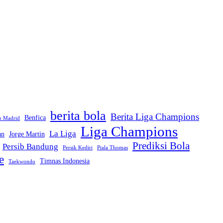
berita bola
Berita Liga Champions
Benfica
co Madrid
Liga Champions
La Liga
an
Jorge Martin
Prediksi Bola
Persib Bandung
Persik Kediri
Piala Thomas
e
Timnas Indonesia
Taekwondo