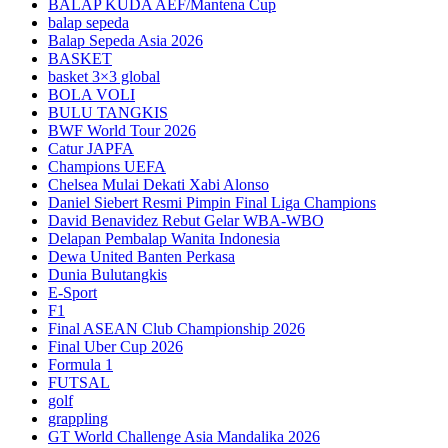
BALAP KUDA AEF/Mantena Cup
balap sepeda
Balap Sepeda Asia 2026
BASKET
basket 3×3 global
BOLA VOLI
BULU TANGKIS
BWF World Tour 2026
Catur JAPFA
Champions UEFA
Chelsea Mulai Dekati Xabi Alonso
Daniel Siebert Resmi Pimpin Final Liga Champions
David Benavidez Rebut Gelar WBA-WBO
Delapan Pembalap Wanita Indonesia
Dewa United Banten Perkasa
Dunia Bulutangkis
E-Sport
F1
Final ASEAN Club Championship 2026
Final Uber Cup 2026
Formula 1
FUTSAL
golf
grappling
GT World Challenge Asia Mandalika 2026