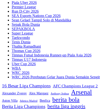
Piala Uber 2026
Premier League
Run D-City 2026
SEA Esports Nations Cup 2026
Sean Gelael Tampil Solo di Mandalika
Sepak Bola Dunia
SEPAKBOLA
Super League
Taekwondo
Tenis Dunia
Thalita Ramadhani
Thomas Cup 2026
Timnas Futsal Indonesia Runner-up Piala Asia 2026
Timnas U17 Indonesia
Uber Cup 2026
WBA
WRC 2026
WRC 2026 Perebutan Gelar Juara Dunia Semakin Sengit
16 Besar Liga Champions
AFC Champions League 2
Arsenal
Alexander Zverev
Alex Marquez
Anthony Joshua
berita bola
Aston Villa
Benfica
Atletico Madrid
berita liga inggris
Berita Liga Champions