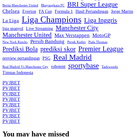
BRI Super League
Berita Manchester United
Bhayangkara FC
Chelsea
Everton
FA Cup
Formula 1
Hasil Pertandingan
Jorge Martin
Liga Champions
Liga Inggris
La Liga
Manchester City
liga spanyol
Live Streaming
Manchester United
Max Verstappen
MotoGP
Persib Bandung
New York Knicks
Persik Kediri
Piala Thomas
Premier League
prediksi skor
Prediksi Bola
Real Madrid
preview pertandingan
PSG
sportybase
robotent
Real Madrid Vs Manchester City
Taekwondo
Timnas Indonesia
PVJBET
PVJBET
PVJBET
PVJBET
PVJBET
PVJBET
PVJBET
PVJBET
You may have missed