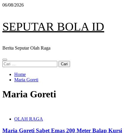
Skip
06/08/2026
to
content
SEPUTAR BOLA ID
Berita Seputar Olah Raga
Primary
Cari
Menu
untuk:
Home
Maria Goreti
Maria Goreti
OLAH RAGA
Maria Goreti Sabet Emas 200 Meter Balap Kursi