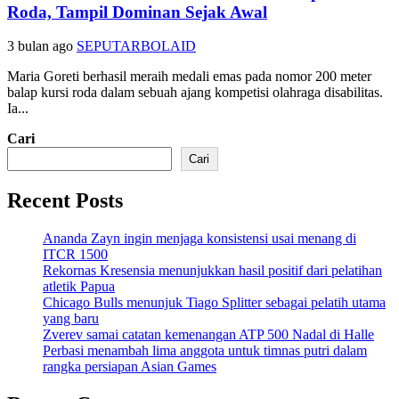
Roda, Tampil Dominan Sejak Awal
3 bulan ago
SEPUTARBOLAID
Maria Goreti berhasil meraih medali emas pada nomor 200 meter
balap kursi roda dalam sebuah ajang kompetisi olahraga disabilitas.
Ia...
Cari
Cari
Recent Posts
Ananda Zayn ingin menjaga konsistensi usai menang di
ITCR 1500
Rekornas Kresensia menunjukkan hasil positif dari pelatihan
atletik Papua
Chicago Bulls menunjuk Tiago Splitter sebagai pelatih utama
yang baru
Zverev samai catatan kemenangan ATP 500 Nadal di Halle
Perbasi menambah lima anggota untuk timnas putri dalam
rangka persiapan Asian Games