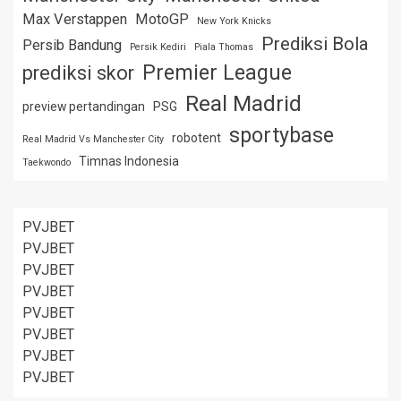
Max Verstappen
MotoGP
New York Knicks
Prediksi Bola
Persib Bandung
Persik Kediri
Piala Thomas
Premier League
prediksi skor
Real Madrid
preview pertandingan
PSG
sportybase
robotent
Real Madrid Vs Manchester City
Timnas Indonesia
Taekwondo
PVJBET
PVJBET
PVJBET
PVJBET
PVJBET
PVJBET
PVJBET
PVJBET