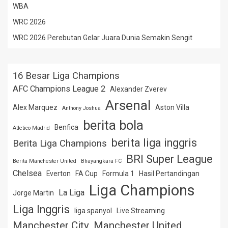
WBA
WRC 2026
WRC 2026 Perebutan Gelar Juara Dunia Semakin Sengit
16 Besar Liga Champions
AFC Champions League 2
Alexander Zverev
Arsenal
Alex Marquez
Aston Villa
Anthony Joshua
berita bola
Benfica
Atletico Madrid
berita liga inggris
Berita Liga Champions
BRI Super League
Berita Manchester United
Bhayangkara FC
Chelsea
Everton
FA Cup
Formula 1
Hasil Pertandingan
Liga Champions
La Liga
Jorge Martin
Liga Inggris
liga spanyol
Live Streaming
Manchester City
Manchester United