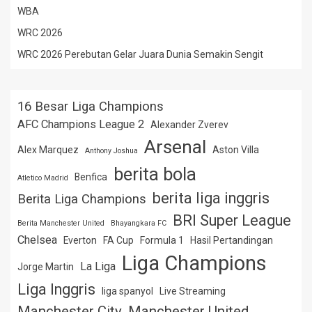
WBA
WRC 2026
WRC 2026 Perebutan Gelar Juara Dunia Semakin Sengit
16 Besar Liga Champions
AFC Champions League 2
Alexander Zverev
Arsenal
Alex Marquez
Aston Villa
Anthony Joshua
berita bola
Benfica
Atletico Madrid
berita liga inggris
Berita Liga Champions
BRI Super League
Berita Manchester United
Bhayangkara FC
Chelsea
Everton
FA Cup
Formula 1
Hasil Pertandingan
Liga Champions
La Liga
Jorge Martin
Liga Inggris
liga spanyol
Live Streaming
Manchester City
Manchester United