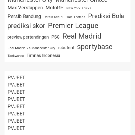
Max Verstappen
MotoGP
New York Knicks
Prediksi Bola
Persib Bandung
Persik Kediri
Piala Thomas
Premier League
prediksi skor
Real Madrid
preview pertandingan
PSG
sportybase
robotent
Real Madrid Vs Manchester City
Timnas Indonesia
Taekwondo
PVJBET
PVJBET
PVJBET
PVJBET
PVJBET
PVJBET
PVJBET
PVJBET