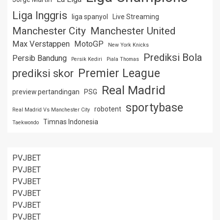
Liga Inggris
liga spanyol
Live Streaming
Manchester City
Manchester United
Max Verstappen
MotoGP
New York Knicks
Prediksi Bola
Persib Bandung
Persik Kediri
Piala Thomas
Premier League
prediksi skor
Real Madrid
preview pertandingan
PSG
sportybase
robotent
Real Madrid Vs Manchester City
Timnas Indonesia
Taekwondo
PVJBET
PVJBET
PVJBET
PVJBET
PVJBET
PVJBET