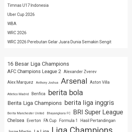
Timnas U17 Indonesia
Uber Cup 2026
WBA
WRC 2026
WRC 2026 Perebutan Gelar Juara Dunia Semakin Sengit
16 Besar Liga Champions
AFC Champions League 2
Alexander Zverev
Arsenal
Alex Marquez
Aston Villa
Anthony Joshua
berita bola
Benfica
Atletico Madrid
berita liga inggris
Berita Liga Champions
BRI Super League
Berita Manchester United
Bhayangkara FC
Chelsea
Everton
FA Cup
Formula 1
Hasil Pertandingan
Liga Champions
La Liga
Jorge Martin