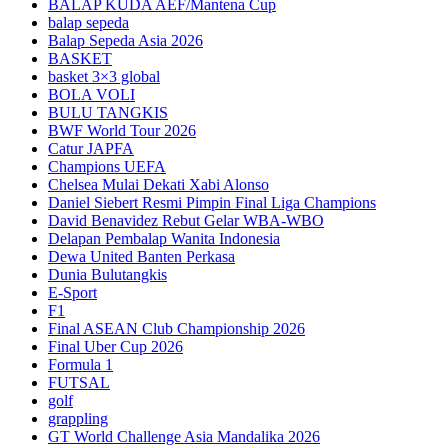
BALAP KUDA AEF/Mantena Cup
balap sepeda
Balap Sepeda Asia 2026
BASKET
basket 3×3 global
BOLA VOLI
BULU TANGKIS
BWF World Tour 2026
Catur JAPFA
Champions UEFA
Chelsea Mulai Dekati Xabi Alonso
Daniel Siebert Resmi Pimpin Final Liga Champions
David Benavidez Rebut Gelar WBA-WBO
Delapan Pembalap Wanita Indonesia
Dewa United Banten Perkasa
Dunia Bulutangkis
E-Sport
F1
Final ASEAN Club Championship 2026
Final Uber Cup 2026
Formula 1
FUTSAL
golf
grappling
GT World Challenge Asia Mandalika 2026