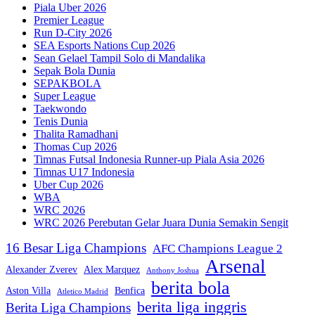
Piala Uber 2026
Premier League
Run D-City 2026
SEA Esports Nations Cup 2026
Sean Gelael Tampil Solo di Mandalika
Sepak Bola Dunia
SEPAKBOLA
Super League
Taekwondo
Tenis Dunia
Thalita Ramadhani
Thomas Cup 2026
Timnas Futsal Indonesia Runner-up Piala Asia 2026
Timnas U17 Indonesia
Uber Cup 2026
WBA
WRC 2026
WRC 2026 Perebutan Gelar Juara Dunia Semakin Sengit
16 Besar Liga Champions
AFC Champions League 2
Arsenal
Alexander Zverev
Alex Marquez
Anthony Joshua
berita bola
Aston Villa
Benfica
Atletico Madrid
berita liga inggris
Berita Liga Champions