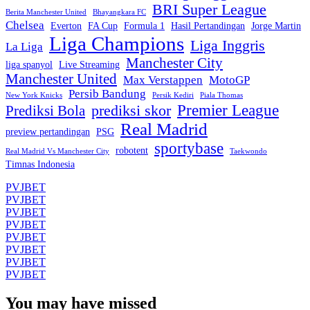
BRI Super League
Berita Manchester United
Bhayangkara FC
Chelsea
Everton
FA Cup
Formula 1
Hasil Pertandingan
Jorge Martin
Liga Champions
Liga Inggris
La Liga
Manchester City
liga spanyol
Live Streaming
Manchester United
Max Verstappen
MotoGP
Persib Bandung
New York Knicks
Persik Kediri
Piala Thomas
Premier League
prediksi skor
Prediksi Bola
Real Madrid
preview pertandingan
PSG
sportybase
robotent
Real Madrid Vs Manchester City
Taekwondo
Timnas Indonesia
PVJBET
PVJBET
PVJBET
PVJBET
PVJBET
PVJBET
PVJBET
PVJBET
You may have missed