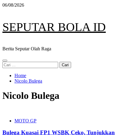
Skip
06/08/2026
to
content
SEPUTAR BOLA ID
Berita Seputar Olah Raga
Primary
Cari
Menu
untuk:
Home
Nicolo Bulega
Nicolo Bulega
MOTO GP
Bulega Kuasai FP1 WSBK Ceko, Tunjukkan