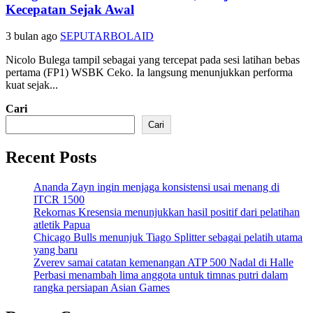
Kecepatan Sejak Awal
3 bulan ago
SEPUTARBOLAID
Nicolo Bulega tampil sebagai yang tercepat pada sesi latihan bebas
pertama (FP1) WSBK Ceko. Ia langsung menunjukkan performa
kuat sejak...
Cari
Cari
Recent Posts
Ananda Zayn ingin menjaga konsistensi usai menang di
ITCR 1500
Rekornas Kresensia menunjukkan hasil positif dari pelatihan
atletik Papua
Chicago Bulls menunjuk Tiago Splitter sebagai pelatih utama
yang baru
Zverev samai catatan kemenangan ATP 500 Nadal di Halle
Perbasi menambah lima anggota untuk timnas putri dalam
rangka persiapan Asian Games