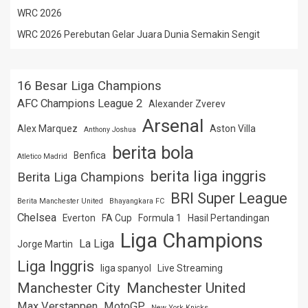
WRC 2026
WRC 2026 Perebutan Gelar Juara Dunia Semakin Sengit
16 Besar Liga Champions
AFC Champions League 2
Alexander Zverev
Arsenal
Alex Marquez
Aston Villa
Anthony Joshua
berita bola
Benfica
Atletico Madrid
berita liga inggris
Berita Liga Champions
BRI Super League
Berita Manchester United
Bhayangkara FC
Chelsea
Everton
FA Cup
Formula 1
Hasil Pertandingan
Liga Champions
La Liga
Jorge Martin
Liga Inggris
liga spanyol
Live Streaming
Manchester City
Manchester United
Max Verstappen
MotoGP
New York Knicks