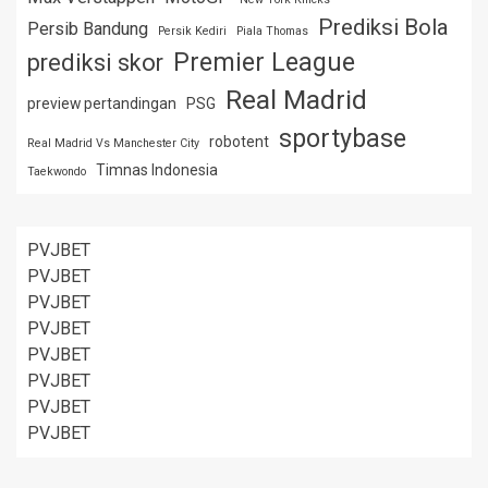
Prediksi Bola
Persib Bandung
Persik Kediri
Piala Thomas
Premier League
prediksi skor
Real Madrid
preview pertandingan
PSG
sportybase
robotent
Real Madrid Vs Manchester City
Timnas Indonesia
Taekwondo
PVJBET
PVJBET
PVJBET
PVJBET
PVJBET
PVJBET
PVJBET
PVJBET