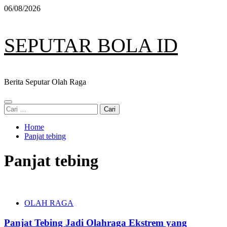
Skip
06/08/2026
to
content
SEPUTAR BOLA ID
Berita Seputar Olah Raga
Primary
Cari
Menu
untuk:
Home
Panjat tebing
Panjat tebing
OLAH RAGA
Panjat Tebing Jadi Olahraga Ekstrem yang