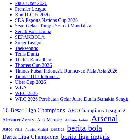
Piala Uber 2026
Premier League
Run D-City 2026
SEA Esports Nations Cup 2026
Sean Gelael Tampil Solo di Mandalika
Sepak Bola Dunia
SEPAKBOLA
Super League
Taekwondo
Tenis Dunia
Thalita Ramadhani
Thomas Cup 2026
Timnas Futsal Indonesia Runner-up Piala Asia 2026
Timnas U17 Indonesia
Uber Cup 2026
WBA
WRC 2026
WRC 2026 Perebutan Gelar Juara Dunia Semakin Sengit
16 Besar Liga Champions
AFC Champions League 2
Arsenal
Alexander Zverev
Alex Marquez
Anthony Joshua
berita bola
Aston Villa
Benfica
Atletico Madrid
berita liga inggris
Berita Liga Champions