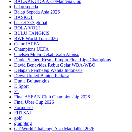
BALAP KUDA AEF/Mantena Cup
balap sepeda
Balap Sepeda Asia 2026
BASKET
basket 3×3 global
BOLA VOLI
BULU TANGKIS
BWF World Tour 2026
Catur JAPFA
Champions UEFA
Chelsea Mulai Dekati Xabi Alonso
Daniel Siebert Resmi Pimpin Final Liga Champions
David Benavidez Rebut Gelar WBA-WBO
Delapan Pembalap Wanita Indonesia
Dewa United Banten Perkasa
Dunia Bulutangkis
E-Sport
F1
Final ASEAN Club Championship 2026
Final Uber Cup 2026
Formula 1
FUTSAL
golf
grappling
GT World Challenge Asia Mandalika 2026