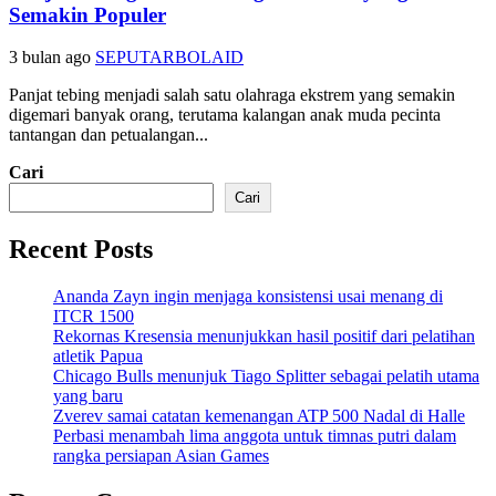
Semakin Populer
3 bulan ago
SEPUTARBOLAID
Panjat tebing menjadi salah satu olahraga ekstrem yang semakin
digemari banyak orang, terutama kalangan anak muda pecinta
tantangan dan petualangan...
Cari
Cari
Recent Posts
Ananda Zayn ingin menjaga konsistensi usai menang di
ITCR 1500
Rekornas Kresensia menunjukkan hasil positif dari pelatihan
atletik Papua
Chicago Bulls menunjuk Tiago Splitter sebagai pelatih utama
yang baru
Zverev samai catatan kemenangan ATP 500 Nadal di Halle
Perbasi menambah lima anggota untuk timnas putri dalam
rangka persiapan Asian Games