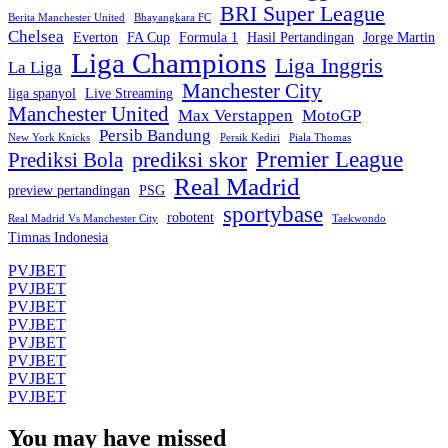
BRI Super League
Berita Manchester United
Bhayangkara FC
Chelsea
Everton
FA Cup
Formula 1
Hasil Pertandingan
Jorge Martin
Liga Champions
Liga Inggris
La Liga
Manchester City
liga spanyol
Live Streaming
Manchester United
Max Verstappen
MotoGP
Persib Bandung
New York Knicks
Persik Kediri
Piala Thomas
Premier League
prediksi skor
Prediksi Bola
Real Madrid
preview pertandingan
PSG
sportybase
robotent
Real Madrid Vs Manchester City
Taekwondo
Timnas Indonesia
PVJBET
PVJBET
PVJBET
PVJBET
PVJBET
PVJBET
PVJBET
PVJBET
You may have missed