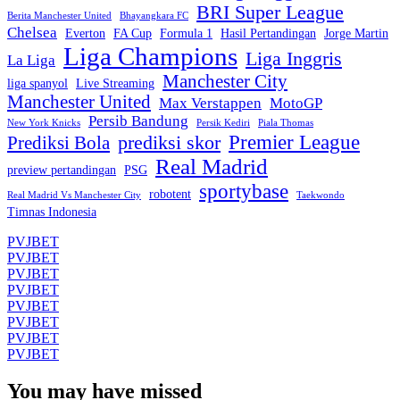
BRI Super League
Berita Manchester United
Bhayangkara FC
Chelsea
Everton
FA Cup
Formula 1
Hasil Pertandingan
Jorge Martin
Liga Champions
Liga Inggris
La Liga
Manchester City
liga spanyol
Live Streaming
Manchester United
Max Verstappen
MotoGP
Persib Bandung
New York Knicks
Persik Kediri
Piala Thomas
Premier League
prediksi skor
Prediksi Bola
Real Madrid
preview pertandingan
PSG
sportybase
robotent
Real Madrid Vs Manchester City
Taekwondo
Timnas Indonesia
PVJBET
PVJBET
PVJBET
PVJBET
PVJBET
PVJBET
PVJBET
PVJBET
You may have missed