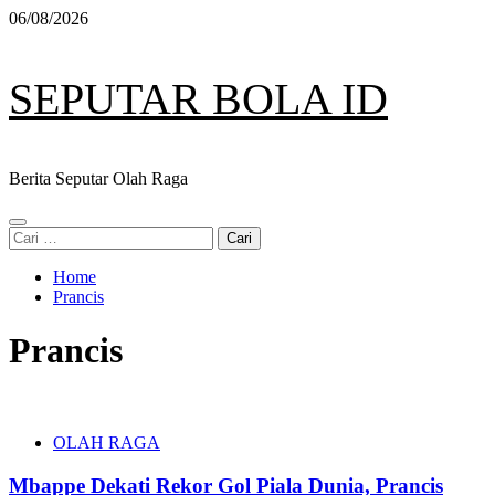
Skip
06/08/2026
to
content
SEPUTAR BOLA ID
Berita Seputar Olah Raga
Primary
Cari
Menu
untuk:
Home
Prancis
Prancis
OLAH RAGA
Mbappe Dekati Rekor Gol Piala Dunia, Prancis