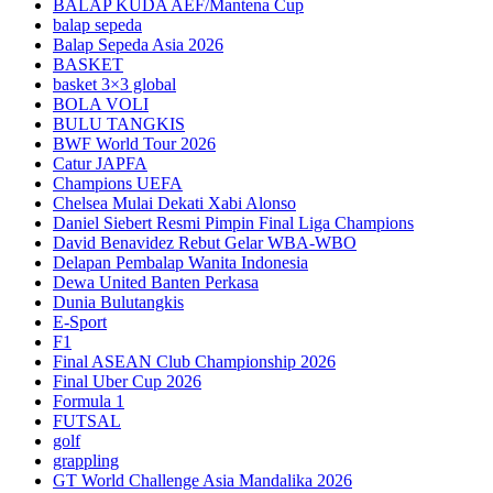
BALAP KUDA AEF/Mantena Cup
balap sepeda
Balap Sepeda Asia 2026
BASKET
basket 3×3 global
BOLA VOLI
BULU TANGKIS
BWF World Tour 2026
Catur JAPFA
Champions UEFA
Chelsea Mulai Dekati Xabi Alonso
Daniel Siebert Resmi Pimpin Final Liga Champions
David Benavidez Rebut Gelar WBA-WBO
Delapan Pembalap Wanita Indonesia
Dewa United Banten Perkasa
Dunia Bulutangkis
E-Sport
F1
Final ASEAN Club Championship 2026
Final Uber Cup 2026
Formula 1
FUTSAL
golf
grappling
GT World Challenge Asia Mandalika 2026