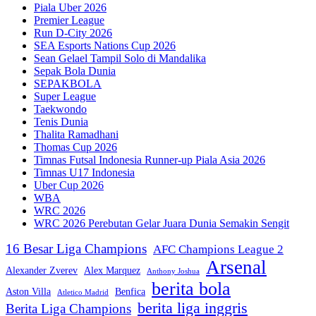
Piala Uber 2026
Premier League
Run D-City 2026
SEA Esports Nations Cup 2026
Sean Gelael Tampil Solo di Mandalika
Sepak Bola Dunia
SEPAKBOLA
Super League
Taekwondo
Tenis Dunia
Thalita Ramadhani
Thomas Cup 2026
Timnas Futsal Indonesia Runner-up Piala Asia 2026
Timnas U17 Indonesia
Uber Cup 2026
WBA
WRC 2026
WRC 2026 Perebutan Gelar Juara Dunia Semakin Sengit
16 Besar Liga Champions
AFC Champions League 2
Arsenal
Alexander Zverev
Alex Marquez
Anthony Joshua
berita bola
Aston Villa
Benfica
Atletico Madrid
berita liga inggris
Berita Liga Champions