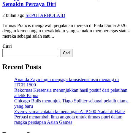
Semakin Percaya Diri
2 bulan ago
SEPUTARBOLAID
Timnas Prancis mengawali perjalanan mereka di Piala Dunia 2026
dengan kemenangan meyakinkan yang semakin mempertegas status
mereka sebagai salah satu...
Cari
Cari
Recent Posts
Ananda Zayn ingin menjaga konsistensi usai menang di
ITCR 1500
Rekornas Kresensia menunjukkan hasil positif dari pelatihan
atletik Papua
Chicago Bulls menunjuk Tiago Splitter sebagai pelatih utama
yang baru
Zverev samai catatan kemenangan ATP 500 Nadal di Halle
Perbasi menambah lima anggota untuk timnas putri dalam
rangka persiapan Asian Games