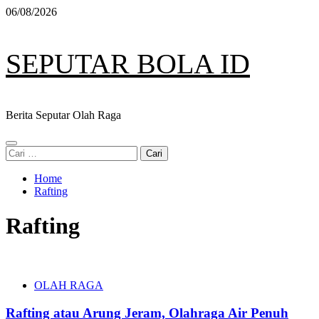
Skip
06/08/2026
to
content
SEPUTAR BOLA ID
Berita Seputar Olah Raga
Primary
Cari
Menu
untuk:
Home
Rafting
Rafting
OLAH RAGA
Rafting atau Arung Jeram, Olahraga Air Penuh