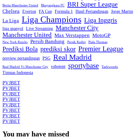
BRI Super League
Berita Manchester United
Bhayangkara FC
Chelsea
Everton
FA Cup
Formula 1
Hasil Pertandingan
Jorge Martin
Liga Champions
Liga Inggris
La Liga
Manchester City
liga spanyol
Live Streaming
Manchester United
Max Verstappen
MotoGP
Persib Bandung
New York Knicks
Persik Kediri
Piala Thomas
Premier League
prediksi skor
Prediksi Bola
Real Madrid
preview pertandingan
PSG
sportybase
robotent
Real Madrid Vs Manchester City
Taekwondo
Timnas Indonesia
PVJBET
PVJBET
PVJBET
PVJBET
PVJBET
PVJBET
PVJBET
PVJBET
You may have missed