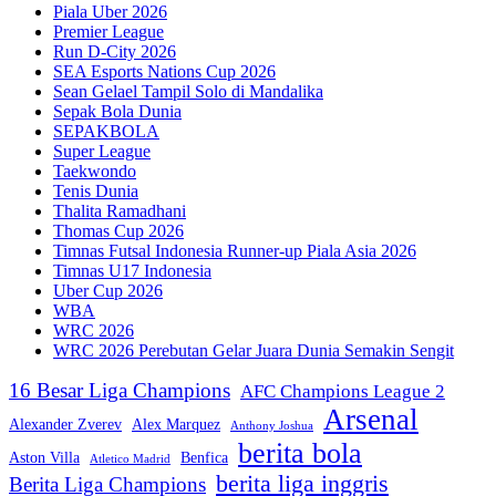
Piala Uber 2026
Premier League
Run D-City 2026
SEA Esports Nations Cup 2026
Sean Gelael Tampil Solo di Mandalika
Sepak Bola Dunia
SEPAKBOLA
Super League
Taekwondo
Tenis Dunia
Thalita Ramadhani
Thomas Cup 2026
Timnas Futsal Indonesia Runner-up Piala Asia 2026
Timnas U17 Indonesia
Uber Cup 2026
WBA
WRC 2026
WRC 2026 Perebutan Gelar Juara Dunia Semakin Sengit
16 Besar Liga Champions
AFC Champions League 2
Arsenal
Alexander Zverev
Alex Marquez
Anthony Joshua
berita bola
Aston Villa
Benfica
Atletico Madrid
berita liga inggris
Berita Liga Champions