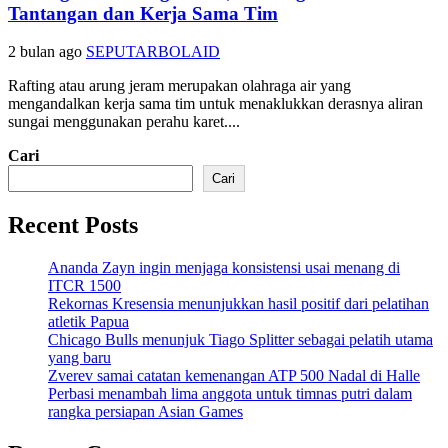
Tantangan dan Kerja Sama Tim
2 bulan ago
SEPUTARBOLAID
Rafting atau arung jeram merupakan olahraga air yang
mengandalkan kerja sama tim untuk menaklukkan derasnya aliran
sungai menggunakan perahu karet....
Cari
Cari
Recent Posts
Ananda Zayn ingin menjaga konsistensi usai menang di
ITCR 1500
Rekornas Kresensia menunjukkan hasil positif dari pelatihan
atletik Papua
Chicago Bulls menunjuk Tiago Splitter sebagai pelatih utama
yang baru
Zverev samai catatan kemenangan ATP 500 Nadal di Halle
Perbasi menambah lima anggota untuk timnas putri dalam
rangka persiapan Asian Games