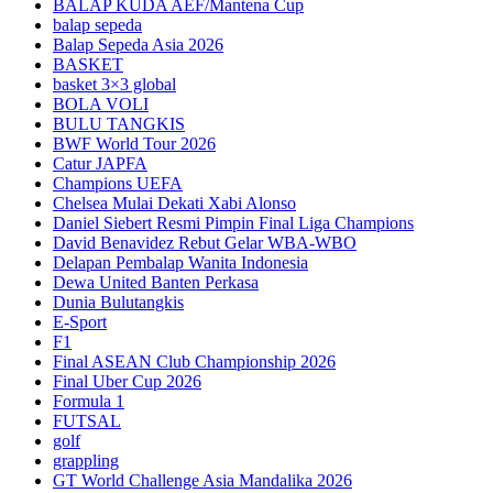
BALAP KUDA AEF/Mantena Cup
balap sepeda
Balap Sepeda Asia 2026
BASKET
basket 3×3 global
BOLA VOLI
BULU TANGKIS
BWF World Tour 2026
Catur JAPFA
Champions UEFA
Chelsea Mulai Dekati Xabi Alonso
Daniel Siebert Resmi Pimpin Final Liga Champions
David Benavidez Rebut Gelar WBA-WBO
Delapan Pembalap Wanita Indonesia
Dewa United Banten Perkasa
Dunia Bulutangkis
E-Sport
F1
Final ASEAN Club Championship 2026
Final Uber Cup 2026
Formula 1
FUTSAL
golf
grappling
GT World Challenge Asia Mandalika 2026