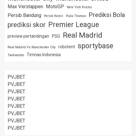
Max Verstappen
MotoGP
New York Knicks
Prediksi Bola
Persib Bandung
Persik Kediri
Piala Thomas
Premier League
prediksi skor
Real Madrid
preview pertandingan
PSG
sportybase
robotent
Real Madrid Vs Manchester City
Timnas Indonesia
Taekwondo
PVJBET
PVJBET
PVJBET
PVJBET
PVJBET
PVJBET
PVJBET
PVJBET