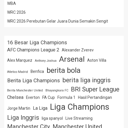
WBA
WRC 2026
WRC 2026 Perebutan Gelar Juara Dunia Semakin Sengit
16 Besar Liga Champions
AFC Champions League 2
Alexander Zverev
Arsenal
Alex Marquez
Aston Villa
Anthony Joshua
berita bola
Benfica
Atletico Madrid
berita liga inggris
Berita Liga Champions
BRI Super League
Berita Manchester United
Bhayangkara FC
Chelsea
Everton
FA Cup
Formula 1
Hasil Pertandingan
Liga Champions
La Liga
Jorge Martin
Liga Inggris
liga spanyol
Live Streaming
Manchester City
Manchester United