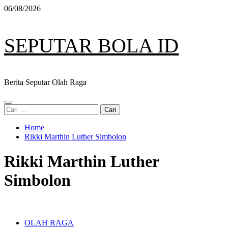
Skip
06/08/2026
to
content
SEPUTAR BOLA ID
Berita Seputar Olah Raga
Primary
Cari
Menu
untuk:
Home
Rikki Marthin Luther Simbolon
Rikki Marthin Luther
Simbolon
OLAH RAGA