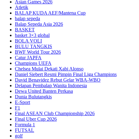
Asian Games 2026
Atletik
BALAP KUDA AEF/Mantena Cup
balap sepeda
Balap Sepeda Asia 2026
BASKET
basket 3×3 global
BOLA VOLI
BULU TANGKIS
BWF World Tour 2026
Catur JAPFA
Champions UEFA
Chelsea Mulai Dekati Xabi Alonso
Daniel Siebert Resmi Pimpin Final Liga Champions
David Benavidez Rebut Gelar WBA-WBO
Delapan Pembalap Wanita Indonesia
Dewa United Banten Perkasa
Dunia Bulutangkis
E-Sport
F1
Final ASEAN Club Championship 2026
Final Uber Cup 2026
Formula 1
FUTSAL
golf