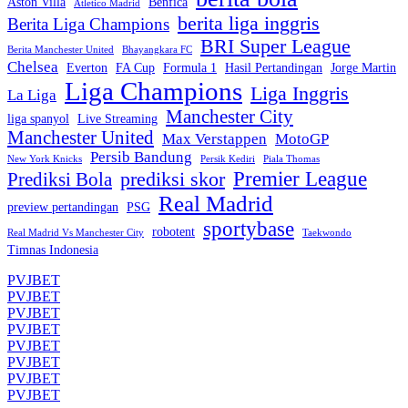
Aston Villa
Benfica
Atletico Madrid
berita liga inggris
Berita Liga Champions
BRI Super League
Berita Manchester United
Bhayangkara FC
Chelsea
Everton
FA Cup
Formula 1
Hasil Pertandingan
Jorge Martin
Liga Champions
Liga Inggris
La Liga
Manchester City
liga spanyol
Live Streaming
Manchester United
Max Verstappen
MotoGP
Persib Bandung
New York Knicks
Persik Kediri
Piala Thomas
Premier League
prediksi skor
Prediksi Bola
Real Madrid
preview pertandingan
PSG
sportybase
robotent
Real Madrid Vs Manchester City
Taekwondo
Timnas Indonesia
PVJBET
PVJBET
PVJBET
PVJBET
PVJBET
PVJBET
PVJBET
PVJBET