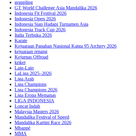
grappling
GT World Challenge Asia Mandalika 2026
Indonesia Fit Festival 2026
Indonesia Open 2026
Indonesia Siap Hadapi Turnamen Asia
Indonesia Track Cup 2026
Italia Terbuka 2026
Karate
Kejuaraan Panahan Nasional Katga 95 Archery 2026
kejuaraan renang
Kejurnas Offroad
kriket
Lain-Lain
LaLiga 2025–2026
Liga Arab
Liga Champions
Liga Champions 2026
Liga Eropa Memanas
LIGA INDONESIA
Loncat Indah
Malaysia Masters 2026
Mandalika Festival of Speed
Mandalika Kartini Race 2026
Mbappé
MMA