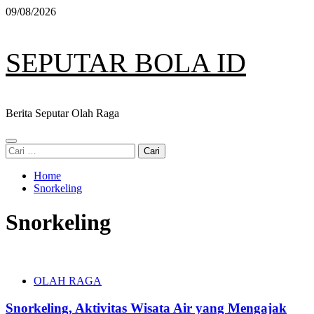
Skip
09/08/2026
to
content
SEPUTAR BOLA ID
Berita Seputar Olah Raga
Primary
Cari
Menu
untuk:
Home
Snorkeling
Snorkeling
OLAH RAGA
Snorkeling, Aktivitas Wisata Air yang Mengajak