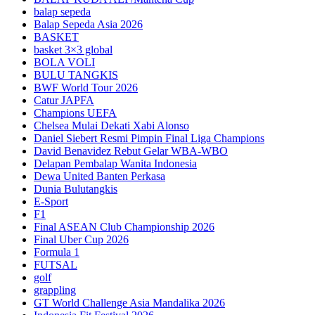
balap sepeda
Balap Sepeda Asia 2026
BASKET
basket 3×3 global
BOLA VOLI
BULU TANGKIS
BWF World Tour 2026
Catur JAPFA
Champions UEFA
Chelsea Mulai Dekati Xabi Alonso
Daniel Siebert Resmi Pimpin Final Liga Champions
David Benavidez Rebut Gelar WBA-WBO
Delapan Pembalap Wanita Indonesia
Dewa United Banten Perkasa
Dunia Bulutangkis
E-Sport
F1
Final ASEAN Club Championship 2026
Final Uber Cup 2026
Formula 1
FUTSAL
golf
grappling
GT World Challenge Asia Mandalika 2026