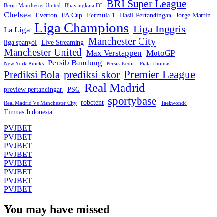
BRI Super League
Berita Manchester United
Bhayangkara FC
Chelsea
Everton
FA Cup
Formula 1
Hasil Pertandingan
Jorge Martin
Liga Champions
Liga Inggris
La Liga
Manchester City
liga spanyol
Live Streaming
Manchester United
Max Verstappen
MotoGP
Persib Bandung
New York Knicks
Persik Kediri
Piala Thomas
Premier League
prediksi skor
Prediksi Bola
Real Madrid
preview pertandingan
PSG
sportybase
robotent
Real Madrid Vs Manchester City
Taekwondo
Timnas Indonesia
PVJBET
PVJBET
PVJBET
PVJBET
PVJBET
PVJBET
PVJBET
PVJBET
You may have missed