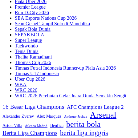
Piala Uber 2026
Premier League
Run D-City 2026
SEA Esports Nations Cup 2026
Sean Gelael Tampil Solo di Mandalika
Sepak Bola Dunia
SEPAKBOLA
Super League
Taekwondo
Tenis Dunia
Thalita Ramadhani
Thomas Cup 2026
Timnas Futsal Indonesia Runner-up Piala Asia 2026
Timnas U17 Indonesia
Uber Cup 2026
WBA
WRC 2026
WRC 2026 Perebutan Gelar Juara Dunia Semakin Sengit
16 Besar Liga Champions
AFC Champions League 2
Arsenal
Alexander Zverev
Alex Marquez
Anthony Joshua
berita bola
Aston Villa
Benfica
Atletico Madrid
berita liga inggris
Berita Liga Champions