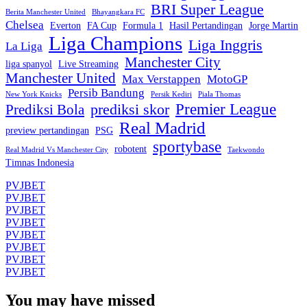
BRI Super League
Berita Manchester United
Bhayangkara FC
Chelsea
Everton
FA Cup
Formula 1
Hasil Pertandingan
Jorge Martin
Liga Champions
Liga Inggris
La Liga
Manchester City
liga spanyol
Live Streaming
Manchester United
Max Verstappen
MotoGP
Persib Bandung
New York Knicks
Persik Kediri
Piala Thomas
Premier League
prediksi skor
Prediksi Bola
Real Madrid
preview pertandingan
PSG
sportybase
robotent
Real Madrid Vs Manchester City
Taekwondo
Timnas Indonesia
PVJBET
PVJBET
PVJBET
PVJBET
PVJBET
PVJBET
PVJBET
PVJBET
You may have missed