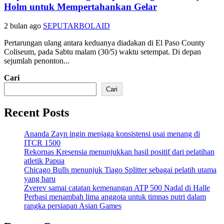
Holm untuk Mempertahankan Gelar
2 bulan ago
SEPUTARBOLAID
Pertarungan ulang antara keduanya diadakan di El Paso County
Coliseum, pada Sabtu malam (30/5) waktu setempat. Di depan
sejumlah penonton...
Cari
Cari
Recent Posts
Ananda Zayn ingin menjaga konsistensi usai menang di
ITCR 1500
Rekornas Kresensia menunjukkan hasil positif dari pelatihan
atletik Papua
Chicago Bulls menunjuk Tiago Splitter sebagai pelatih utama
yang baru
Zverev samai catatan kemenangan ATP 500 Nadal di Halle
Perbasi menambah lima anggota untuk timnas putri dalam
rangka persiapan Asian Games