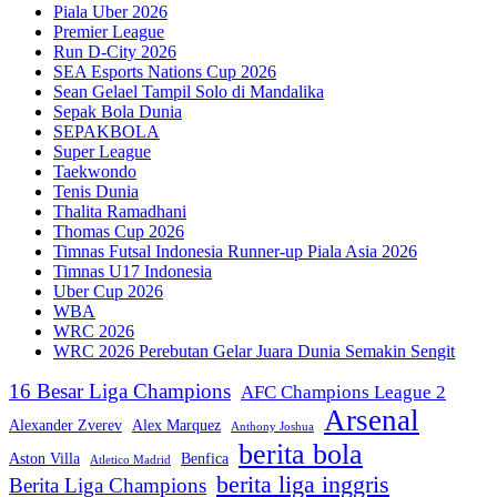
Piala Uber 2026
Premier League
Run D-City 2026
SEA Esports Nations Cup 2026
Sean Gelael Tampil Solo di Mandalika
Sepak Bola Dunia
SEPAKBOLA
Super League
Taekwondo
Tenis Dunia
Thalita Ramadhani
Thomas Cup 2026
Timnas Futsal Indonesia Runner-up Piala Asia 2026
Timnas U17 Indonesia
Uber Cup 2026
WBA
WRC 2026
WRC 2026 Perebutan Gelar Juara Dunia Semakin Sengit
16 Besar Liga Champions
AFC Champions League 2
Arsenal
Alexander Zverev
Alex Marquez
Anthony Joshua
berita bola
Aston Villa
Benfica
Atletico Madrid
berita liga inggris
Berita Liga Champions