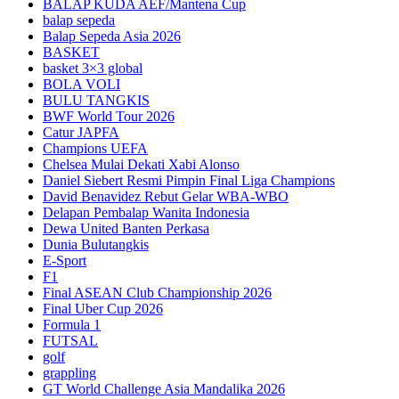
BALAP KUDA AEF/Mantena Cup
balap sepeda
Balap Sepeda Asia 2026
BASKET
basket 3×3 global
BOLA VOLI
BULU TANGKIS
BWF World Tour 2026
Catur JAPFA
Champions UEFA
Chelsea Mulai Dekati Xabi Alonso
Daniel Siebert Resmi Pimpin Final Liga Champions
David Benavidez Rebut Gelar WBA-WBO
Delapan Pembalap Wanita Indonesia
Dewa United Banten Perkasa
Dunia Bulutangkis
E-Sport
F1
Final ASEAN Club Championship 2026
Final Uber Cup 2026
Formula 1
FUTSAL
golf
grappling
GT World Challenge Asia Mandalika 2026