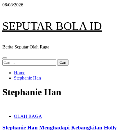
Skip
06/08/2026
to
content
SEPUTAR BOLA ID
Berita Seputar Olah Raga
Primary
Cari
Menu
untuk:
Home
Stephanie Han
Stephanie Han
OLAH RAGA
Stephanie Han Menghadapi Kebangkitan Holly