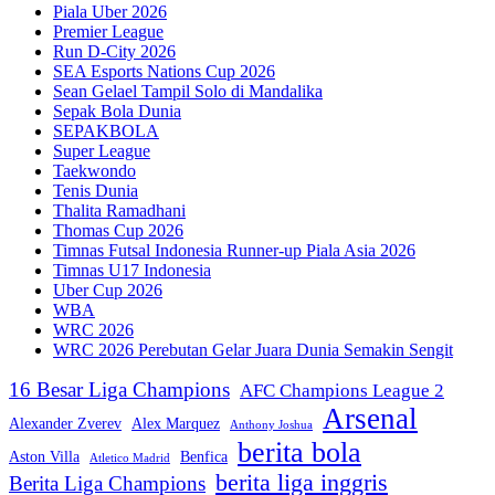
Piala Uber 2026
Premier League
Run D-City 2026
SEA Esports Nations Cup 2026
Sean Gelael Tampil Solo di Mandalika
Sepak Bola Dunia
SEPAKBOLA
Super League
Taekwondo
Tenis Dunia
Thalita Ramadhani
Thomas Cup 2026
Timnas Futsal Indonesia Runner-up Piala Asia 2026
Timnas U17 Indonesia
Uber Cup 2026
WBA
WRC 2026
WRC 2026 Perebutan Gelar Juara Dunia Semakin Sengit
16 Besar Liga Champions
AFC Champions League 2
Arsenal
Alexander Zverev
Alex Marquez
Anthony Joshua
berita bola
Aston Villa
Benfica
Atletico Madrid
berita liga inggris
Berita Liga Champions