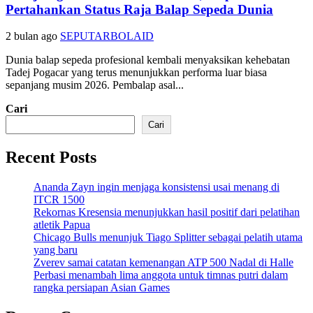
Pertahankan Status Raja Balap Sepeda Dunia
2 bulan ago
SEPUTARBOLAID
Dunia balap sepeda profesional kembali menyaksikan kehebatan
Tadej Pogacar yang terus menunjukkan performa luar biasa
sepanjang musim 2026. Pembalap asal...
Cari
Cari
Recent Posts
Ananda Zayn ingin menjaga konsistensi usai menang di
ITCR 1500
Rekornas Kresensia menunjukkan hasil positif dari pelatihan
atletik Papua
Chicago Bulls menunjuk Tiago Splitter sebagai pelatih utama
yang baru
Zverev samai catatan kemenangan ATP 500 Nadal di Halle
Perbasi menambah lima anggota untuk timnas putri dalam
rangka persiapan Asian Games