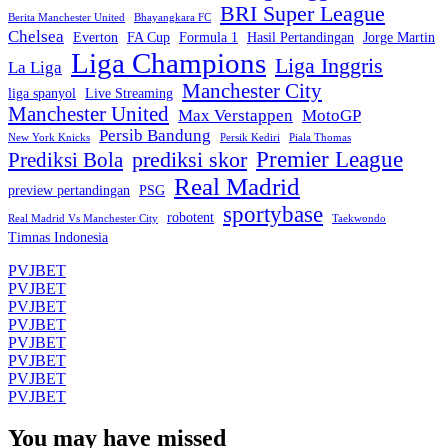
BRI Super League
Berita Manchester United
Bhayangkara FC
Chelsea
Everton
FA Cup
Formula 1
Hasil Pertandingan
Jorge Martin
Liga Champions
Liga Inggris
La Liga
Manchester City
liga spanyol
Live Streaming
Manchester United
Max Verstappen
MotoGP
Persib Bandung
New York Knicks
Persik Kediri
Piala Thomas
Premier League
prediksi skor
Prediksi Bola
Real Madrid
preview pertandingan
PSG
sportybase
robotent
Real Madrid Vs Manchester City
Taekwondo
Timnas Indonesia
PVJBET
PVJBET
PVJBET
PVJBET
PVJBET
PVJBET
PVJBET
PVJBET
You may have missed