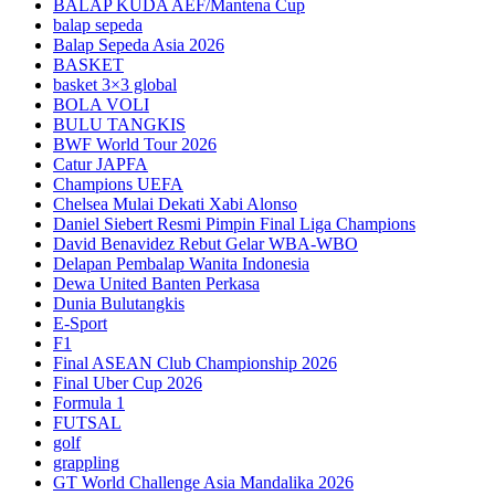
BALAP KUDA AEF/Mantena Cup
balap sepeda
Balap Sepeda Asia 2026
BASKET
basket 3×3 global
BOLA VOLI
BULU TANGKIS
BWF World Tour 2026
Catur JAPFA
Champions UEFA
Chelsea Mulai Dekati Xabi Alonso
Daniel Siebert Resmi Pimpin Final Liga Champions
David Benavidez Rebut Gelar WBA-WBO
Delapan Pembalap Wanita Indonesia
Dewa United Banten Perkasa
Dunia Bulutangkis
E-Sport
F1
Final ASEAN Club Championship 2026
Final Uber Cup 2026
Formula 1
FUTSAL
golf
grappling
GT World Challenge Asia Mandalika 2026