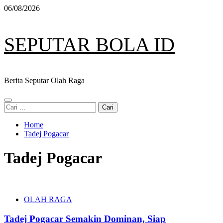
Skip
06/08/2026
to
content
SEPUTAR BOLA ID
Berita Seputar Olah Raga
Primary
Cari
Menu
untuk:
Home
Tadej Pogacar
Tadej Pogacar
OLAH RAGA
Tadej Pogacar Semakin Dominan, Siap