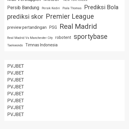
Prediksi Bola
Persib Bandung
Persik Kediri
Piala Thomas
Premier League
prediksi skor
Real Madrid
preview pertandingan
PSG
sportybase
robotent
Real Madrid Vs Manchester City
Timnas Indonesia
Taekwondo
PVJBET
PVJBET
PVJBET
PVJBET
PVJBET
PVJBET
PVJBET
PVJBET