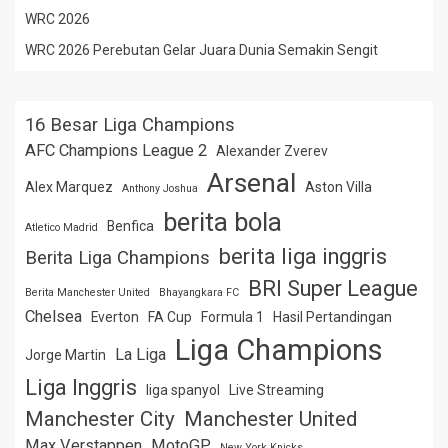
WRC 2026
WRC 2026 Perebutan Gelar Juara Dunia Semakin Sengit
16 Besar Liga Champions
AFC Champions League 2
Alexander Zverev
Arsenal
Alex Marquez
Aston Villa
Anthony Joshua
berita bola
Benfica
Atletico Madrid
berita liga inggris
Berita Liga Champions
BRI Super League
Berita Manchester United
Bhayangkara FC
Chelsea
Everton
FA Cup
Formula 1
Hasil Pertandingan
Liga Champions
La Liga
Jorge Martin
Liga Inggris
liga spanyol
Live Streaming
Manchester City
Manchester United
Max Verstappen
MotoGP
New York Knicks