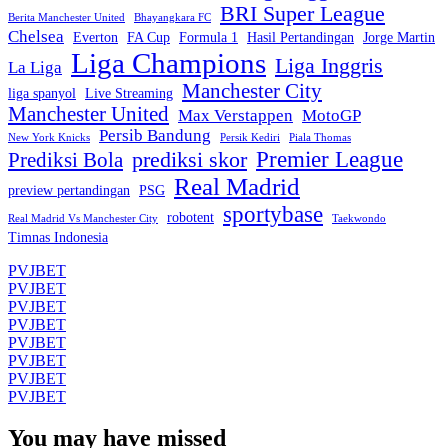
BRI Super League
Berita Manchester United
Bhayangkara FC
Chelsea
Everton
FA Cup
Formula 1
Hasil Pertandingan
Jorge Martin
Liga Champions
Liga Inggris
La Liga
Manchester City
liga spanyol
Live Streaming
Manchester United
Max Verstappen
MotoGP
Persib Bandung
New York Knicks
Persik Kediri
Piala Thomas
Premier League
prediksi skor
Prediksi Bola
Real Madrid
preview pertandingan
PSG
sportybase
robotent
Real Madrid Vs Manchester City
Taekwondo
Timnas Indonesia
PVJBET
PVJBET
PVJBET
PVJBET
PVJBET
PVJBET
PVJBET
PVJBET
You may have missed