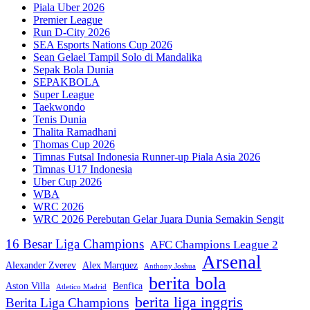
Piala Uber 2026
Premier League
Run D-City 2026
SEA Esports Nations Cup 2026
Sean Gelael Tampil Solo di Mandalika
Sepak Bola Dunia
SEPAKBOLA
Super League
Taekwondo
Tenis Dunia
Thalita Ramadhani
Thomas Cup 2026
Timnas Futsal Indonesia Runner-up Piala Asia 2026
Timnas U17 Indonesia
Uber Cup 2026
WBA
WRC 2026
WRC 2026 Perebutan Gelar Juara Dunia Semakin Sengit
16 Besar Liga Champions
AFC Champions League 2
Arsenal
Alexander Zverev
Alex Marquez
Anthony Joshua
berita bola
Aston Villa
Benfica
Atletico Madrid
berita liga inggris
Berita Liga Champions