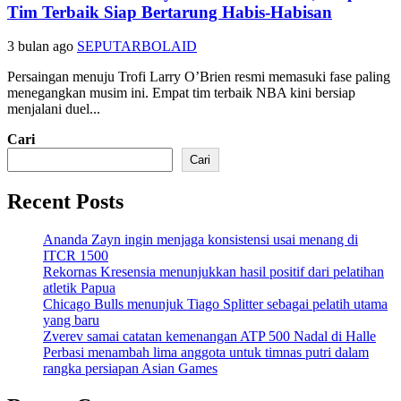
Tim Terbaik Siap Bertarung Habis-Habisan
3 bulan ago
SEPUTARBOLAID
Persaingan menuju Trofi Larry O’Brien resmi memasuki fase paling
menegangkan musim ini. Empat tim terbaik NBA kini bersiap
menjalani duel...
Cari
Cari
Recent Posts
Ananda Zayn ingin menjaga konsistensi usai menang di
ITCR 1500
Rekornas Kresensia menunjukkan hasil positif dari pelatihan
atletik Papua
Chicago Bulls menunjuk Tiago Splitter sebagai pelatih utama
yang baru
Zverev samai catatan kemenangan ATP 500 Nadal di Halle
Perbasi menambah lima anggota untuk timnas putri dalam
rangka persiapan Asian Games