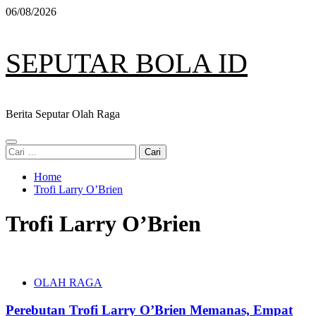
Skip
06/08/2026
to
content
SEPUTAR BOLA ID
Berita Seputar Olah Raga
Primary
Cari
Menu
untuk:
Home
Trofi Larry O’Brien
Trofi Larry O’Brien
OLAH RAGA
Perebutan Trofi Larry O’Brien Memanas, Empat