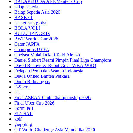
BALAP KUDA AEF/Mantena Cup
balap sepeda
Balap Sepeda Asia 2026
BASKET
basket 3×3 global
BOLA VOLI
BULU TANGKIS
BWF World Tour 2026
Catur JAPFA
Champions UEFA
Chelsea Mulai Dekati Xabi Alonso
Daniel Siebert Resmi Pimpin Final Liga Champions
David Benavidez Rebut Gelar WBA-WBO
Delapan Pembalap Wanita Indonesia
Dewa United Banten Perkasa
Dunia Bulutangkis
E-Sport
F1
Final ASEAN Club Championship 2026
Final Uber Cup 2026
Formula 1
FUTSAL
golf
grappling
GT World Challenge Asia Mandalika 2026