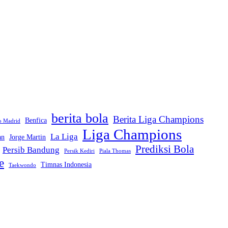
berita bola
Berita Liga Champions
Benfica
co Madrid
Liga Champions
La Liga
an
Jorge Martin
Prediksi Bola
Persib Bandung
Persik Kediri
Piala Thomas
e
Timnas Indonesia
Taekwondo