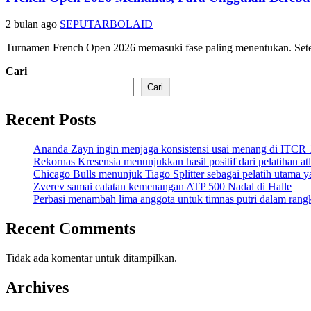
2 bulan ago
SEPUTARBOLAID
Turnamen French Open 2026 memasuki fase paling menentukan. Setelah
Cari
Cari
Recent Posts
Ananda Zayn ingin menjaga konsistensi usai menang di ITCR
Rekornas Kresensia menunjukkan hasil positif dari pelatihan at
Chicago Bulls menunjuk Tiago Splitter sebagai pelatih utama y
Zverev samai catatan kemenangan ATP 500 Nadal di Halle
Perbasi menambah lima anggota untuk timnas putri dalam ran
Recent Comments
Tidak ada komentar untuk ditampilkan.
Archives