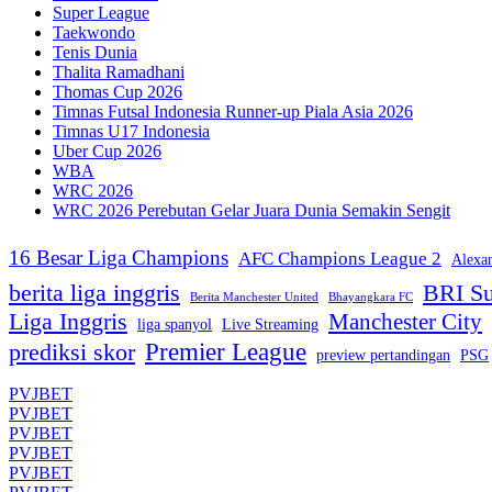
Super League
Taekwondo
Tenis Dunia
Thalita Ramadhani
Thomas Cup 2026
Timnas Futsal Indonesia Runner-up Piala Asia 2026
Timnas U17 Indonesia
Uber Cup 2026
WBA
WRC 2026
WRC 2026 Perebutan Gelar Juara Dunia Semakin Sengit
16 Besar Liga Champions
AFC Champions League 2
Alexa
berita liga inggris
BRI Su
Berita Manchester United
Bhayangkara FC
Liga Inggris
Manchester City
liga spanyol
Live Streaming
Premier League
prediksi skor
preview pertandingan
PSG
PVJBET
PVJBET
PVJBET
PVJBET
PVJBET