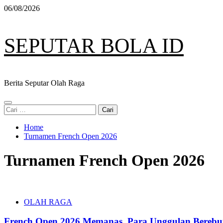
Skip
06/08/2026
to
content
SEPUTAR BOLA ID
Berita Seputar Olah Raga
Primary
Cari
Menu
untuk:
Home
Turnamen French Open 2026
Turnamen French Open 2026
OLAH RAGA
French Open 2026 Memanas, Para Unggulan Berebut 