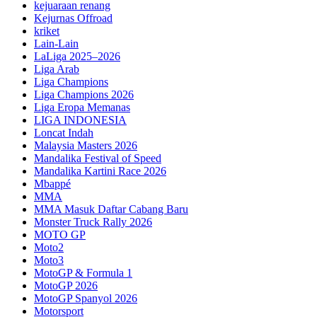
kejuaraan renang
Kejurnas Offroad
kriket
Lain-Lain
LaLiga 2025–2026
Liga Arab
Liga Champions
Liga Champions 2026
Liga Eropa Memanas
LIGA INDONESIA
Loncat Indah
Malaysia Masters 2026
Mandalika Festival of Speed
Mandalika Kartini Race 2026
Mbappé
MMA
MMA Masuk Daftar Cabang Baru
Monster Truck Rally 2026
MOTO GP
Moto2
Moto3
MotoGP & Formula 1
MotoGP 2026
MotoGP Spanyol 2026
Motorsport