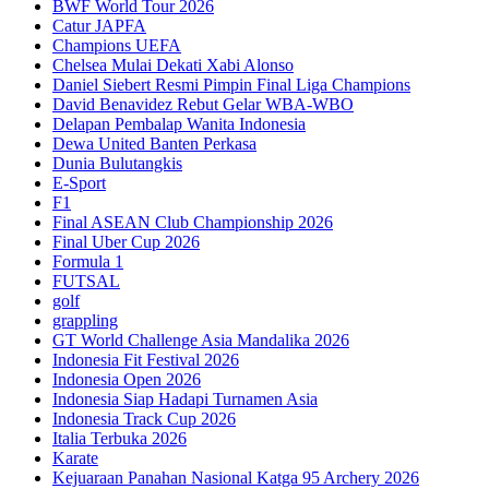
BWF World Tour 2026
Catur JAPFA
Champions UEFA
Chelsea Mulai Dekati Xabi Alonso
Daniel Siebert Resmi Pimpin Final Liga Champions
David Benavidez Rebut Gelar WBA-WBO
Delapan Pembalap Wanita Indonesia
Dewa United Banten Perkasa
Dunia Bulutangkis
E-Sport
F1
Final ASEAN Club Championship 2026
Final Uber Cup 2026
Formula 1
FUTSAL
golf
grappling
GT World Challenge Asia Mandalika 2026
Indonesia Fit Festival 2026
Indonesia Open 2026
Indonesia Siap Hadapi Turnamen Asia
Indonesia Track Cup 2026
Italia Terbuka 2026
Karate
Kejuaraan Panahan Nasional Katga 95 Archery 2026