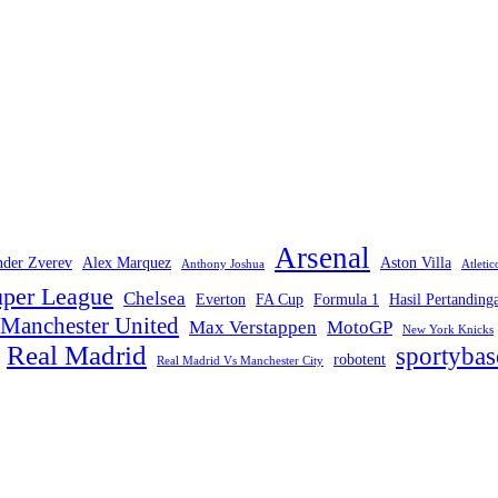
Arsenal
nder Zverev
Alex Marquez
Aston Villa
Anthony Joshua
Atleti
per League
Chelsea
Everton
FA Cup
Formula 1
Hasil Pertanding
Manchester United
Max Verstappen
MotoGP
New York Knicks
Real Madrid
sportybas
robotent
Real Madrid Vs Manchester City