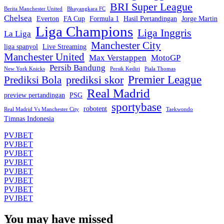
BRI Super League
Berita Manchester United
Bhayangkara FC
Chelsea
Everton
FA Cup
Formula 1
Hasil Pertandingan
Jorge Martin
Liga Champions
Liga Inggris
La Liga
Manchester City
liga spanyol
Live Streaming
Manchester United
Max Verstappen
MotoGP
Persib Bandung
New York Knicks
Persik Kediri
Piala Thomas
Premier League
prediksi skor
Prediksi Bola
Real Madrid
preview pertandingan
PSG
sportybase
robotent
Real Madrid Vs Manchester City
Taekwondo
Timnas Indonesia
PVJBET
PVJBET
PVJBET
PVJBET
PVJBET
PVJBET
PVJBET
PVJBET
You may have missed