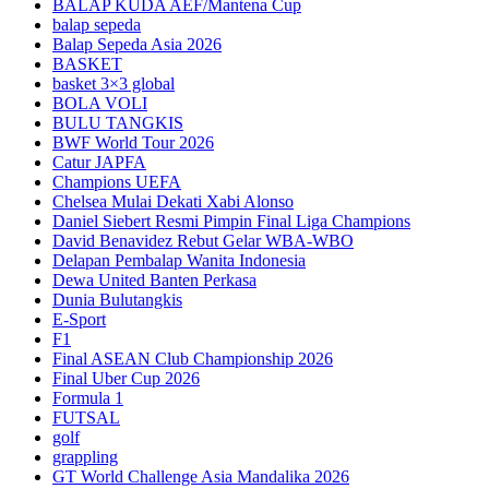
BALAP KUDA AEF/Mantena Cup
balap sepeda
Balap Sepeda Asia 2026
BASKET
basket 3×3 global
BOLA VOLI
BULU TANGKIS
BWF World Tour 2026
Catur JAPFA
Champions UEFA
Chelsea Mulai Dekati Xabi Alonso
Daniel Siebert Resmi Pimpin Final Liga Champions
David Benavidez Rebut Gelar WBA-WBO
Delapan Pembalap Wanita Indonesia
Dewa United Banten Perkasa
Dunia Bulutangkis
E-Sport
F1
Final ASEAN Club Championship 2026
Final Uber Cup 2026
Formula 1
FUTSAL
golf
grappling
GT World Challenge Asia Mandalika 2026