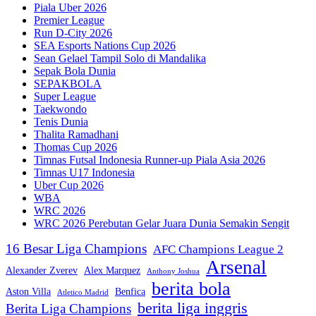
Piala Uber 2026
Premier League
Run D-City 2026
SEA Esports Nations Cup 2026
Sean Gelael Tampil Solo di Mandalika
Sepak Bola Dunia
SEPAKBOLA
Super League
Taekwondo
Tenis Dunia
Thalita Ramadhani
Thomas Cup 2026
Timnas Futsal Indonesia Runner-up Piala Asia 2026
Timnas U17 Indonesia
Uber Cup 2026
WBA
WRC 2026
WRC 2026 Perebutan Gelar Juara Dunia Semakin Sengit
16 Besar Liga Champions
AFC Champions League 2
Arsenal
Alexander Zverev
Alex Marquez
Anthony Joshua
berita bola
Aston Villa
Benfica
Atletico Madrid
berita liga inggris
Berita Liga Champions