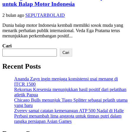
untuk Balap Motor Indonesia
2 bulan ago
SEPUTARBOLAID
Dunia balap motor Indonesia kembali memiliki sosok muda yang
menarik perhatian publik internasional. Veda Ega Pratama terus
menunjukkan perkembangan positif...
Cari
Cari
Recent Posts
Ananda Zayn ingin menjaga konsistensi usai menang di
ITCR 1500
Rekornas Kresensia menunjukkan hasil positif dari pelatihan
atletik Papua
Chicago Bulls menunjuk Tiago Splitter sebagai pelatih utama
yang baru
Zverev samai catatan kemenangan ATP 500 Nadal di Halle
Perbasi menambah lima anggota untuk timnas putri dalam
rangka persiapan Asian Games