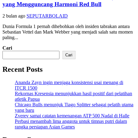
yang Mengguncang Harmoni Red Bull
2 bulan ago
SEPUTARBOLAID
Dunia Formula 1 pernah dihebohkan oleh insiden tabrakan antara
Sebastian Vettel dan Mark Webber yang menjadi salah satu momen
paling...
Cari
Cari
Recent Posts
Ananda Zayn ingin menjaga konsistensi usai menang di
ITCR 1500
Rekornas Kresensia menunjukkan hasil positif dari pelatihan
atletik Papua
Chicago Bulls menunjuk Tiago Splitter sebagai pelatih utama
yang baru
Zverev samai catatan kemenangan ATP 500 Nadal di Halle
Perbasi menambah lima anggota untuk timnas putri dalam
rangka persiapan Asian Games