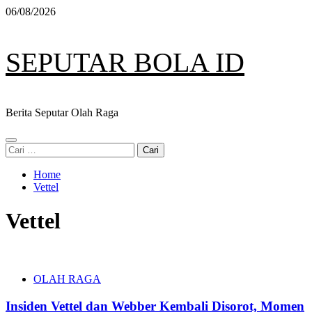
Skip
06/08/2026
to
content
SEPUTAR BOLA ID
Berita Seputar Olah Raga
Primary
Cari
Menu
untuk:
Home
Vettel
Vettel
OLAH RAGA
Insiden Vettel dan Webber Kembali Disorot, Momen