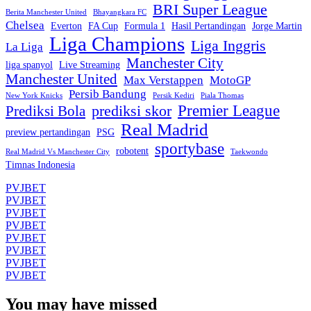
BRI Super League
Berita Manchester United
Bhayangkara FC
Chelsea
Everton
FA Cup
Formula 1
Hasil Pertandingan
Jorge Martin
Liga Champions
Liga Inggris
La Liga
Manchester City
liga spanyol
Live Streaming
Manchester United
Max Verstappen
MotoGP
Persib Bandung
New York Knicks
Persik Kediri
Piala Thomas
Premier League
prediksi skor
Prediksi Bola
Real Madrid
preview pertandingan
PSG
sportybase
robotent
Real Madrid Vs Manchester City
Taekwondo
Timnas Indonesia
PVJBET
PVJBET
PVJBET
PVJBET
PVJBET
PVJBET
PVJBET
PVJBET
You may have missed