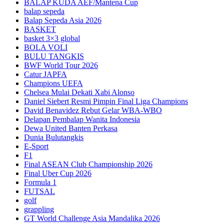
BALAP KUDA AEF/Mantena Cup
balap sepeda
Balap Sepeda Asia 2026
BASKET
basket 3×3 global
BOLA VOLI
BULU TANGKIS
BWF World Tour 2026
Catur JAPFA
Champions UEFA
Chelsea Mulai Dekati Xabi Alonso
Daniel Siebert Resmi Pimpin Final Liga Champions
David Benavidez Rebut Gelar WBA-WBO
Delapan Pembalap Wanita Indonesia
Dewa United Banten Perkasa
Dunia Bulutangkis
E-Sport
F1
Final ASEAN Club Championship 2026
Final Uber Cup 2026
Formula 1
FUTSAL
golf
grappling
GT World Challenge Asia Mandalika 2026