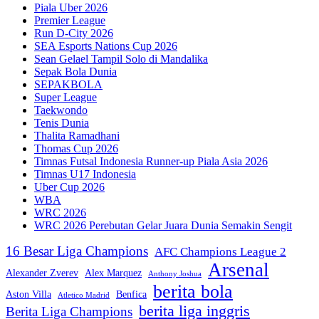
Piala Uber 2026
Premier League
Run D-City 2026
SEA Esports Nations Cup 2026
Sean Gelael Tampil Solo di Mandalika
Sepak Bola Dunia
SEPAKBOLA
Super League
Taekwondo
Tenis Dunia
Thalita Ramadhani
Thomas Cup 2026
Timnas Futsal Indonesia Runner-up Piala Asia 2026
Timnas U17 Indonesia
Uber Cup 2026
WBA
WRC 2026
WRC 2026 Perebutan Gelar Juara Dunia Semakin Sengit
16 Besar Liga Champions
AFC Champions League 2
Arsenal
Alexander Zverev
Alex Marquez
Anthony Joshua
berita bola
Aston Villa
Benfica
Atletico Madrid
berita liga inggris
Berita Liga Champions