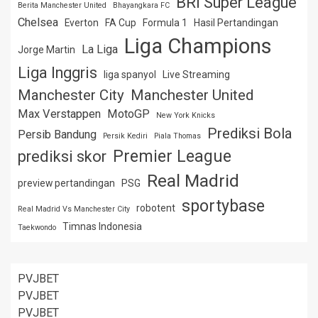
BRI Super League
Berita Manchester United
Bhayangkara FC
Chelsea
Everton
FA Cup
Formula 1
Hasil Pertandingan
Liga Champions
La Liga
Jorge Martin
Liga Inggris
liga spanyol
Live Streaming
Manchester City
Manchester United
Max Verstappen
MotoGP
New York Knicks
Prediksi Bola
Persib Bandung
Persik Kediri
Piala Thomas
Premier League
prediksi skor
Real Madrid
preview pertandingan
PSG
sportybase
robotent
Real Madrid Vs Manchester City
Timnas Indonesia
Taekwondo
PVJBET
PVJBET
PVJBET