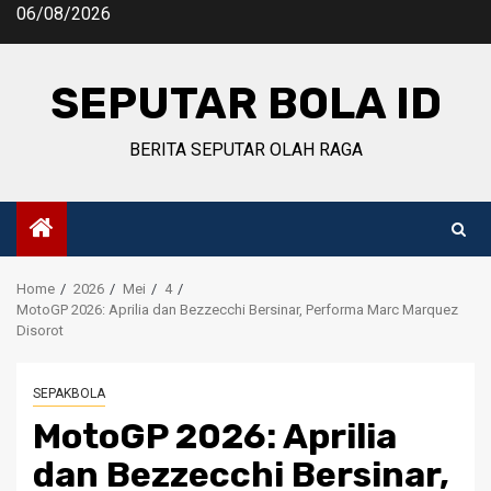
Skip
06/08/2026
to
content
SEPUTAR BOLA ID
BERITA SEPUTAR OLAH RAGA
Home
2026
Mei
4
MotoGP 2026: Aprilia dan Bezzecchi Bersinar, Performa Marc Marquez
Disorot
SEPAKBOLA
MotoGP 2026: Aprilia
dan Bezzecchi Bersinar,