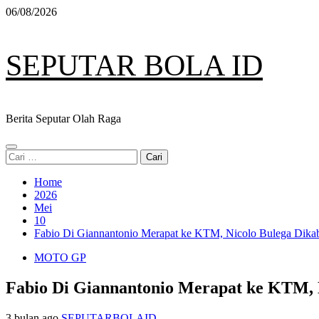
Skip
06/08/2026
to
content
SEPUTAR BOLA ID
Berita Seputar Olah Raga
Primary
Cari
Menu
untuk:
Home
2026
Mei
10
Fabio Di Giannantonio Merapat ke KTM, Nicolo Bulega Dik
MOTO GP
Fabio Di Giannantonio Merapat ke KTM, 
3 bulan ago
SEPUTARBOLAID