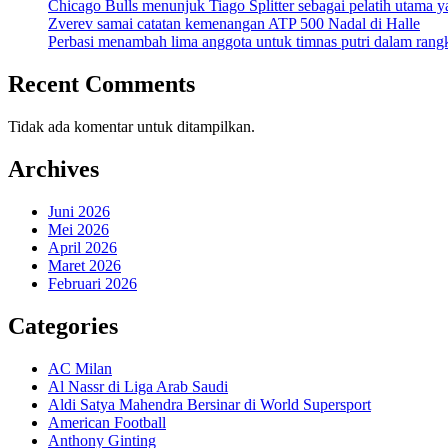
Chicago Bulls menunjuk Tiago Splitter sebagai pelatih utama y
Zverev samai catatan kemenangan ATP 500 Nadal di Halle
Perbasi menambah lima anggota untuk timnas putri dalam ran
Recent Comments
Tidak ada komentar untuk ditampilkan.
Archives
Juni 2026
Mei 2026
April 2026
Maret 2026
Februari 2026
Categories
AC Milan
Al Nassr di Liga Arab Saudi
Aldi Satya Mahendra Bersinar di World Supersport
American Football
Anthony Ginting