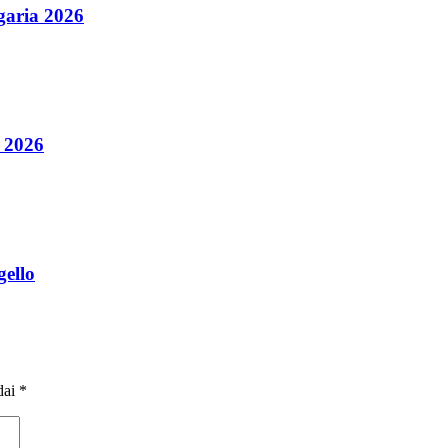
aria 2026
 2026
gello
dai
*