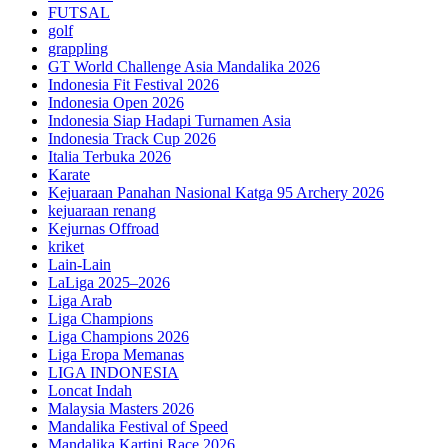
FUTSAL
golf
grappling
GT World Challenge Asia Mandalika 2026
Indonesia Fit Festival 2026
Indonesia Open 2026
Indonesia Siap Hadapi Turnamen Asia
Indonesia Track Cup 2026
Italia Terbuka 2026
Karate
Kejuaraan Panahan Nasional Katga 95 Archery 2026
kejuaraan renang
Kejurnas Offroad
kriket
Lain-Lain
LaLiga 2025–2026
Liga Arab
Liga Champions
Liga Champions 2026
Liga Eropa Memanas
LIGA INDONESIA
Loncat Indah
Malaysia Masters 2026
Mandalika Festival of Speed
Mandalika Kartini Race 2026