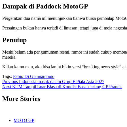
Dampak di Paddock MotoGP
Pergerakan dua nama ini menunjukkan bahwa bursa pembalap MotoGP
Persaingan bukan hanya terjadi di lintasan, tetapi juga di meja negosia
Penutup
Meski belum ada pengumuman resmi, rumor ini sudah cukup membuat
mereka.
Kalau kamu mau, aku bisa lanjut bikin versi “breaking news style” at
Tags:
Fabio Di Giannantonio
Post
Previous
Indonesia masuk dalam Grup F Piala Asia 2027
Next
KTM Tampil Luar Biasa di Kondisi Basah Jelang GP Prancis
navigation
More Stories
MOTO GP