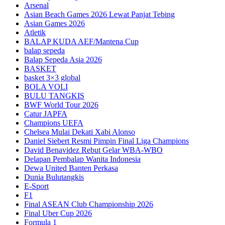
Arsenal
Asian Beach Games 2026 Lewat Panjat Tebing
Asian Games 2026
Atletik
BALAP KUDA AEF/Mantena Cup
balap sepeda
Balap Sepeda Asia 2026
BASKET
basket 3×3 global
BOLA VOLI
BULU TANGKIS
BWF World Tour 2026
Catur JAPFA
Champions UEFA
Chelsea Mulai Dekati Xabi Alonso
Daniel Siebert Resmi Pimpin Final Liga Champions
David Benavidez Rebut Gelar WBA-WBO
Delapan Pembalap Wanita Indonesia
Dewa United Banten Perkasa
Dunia Bulutangkis
E-Sport
F1
Final ASEAN Club Championship 2026
Final Uber Cup 2026
Formula 1