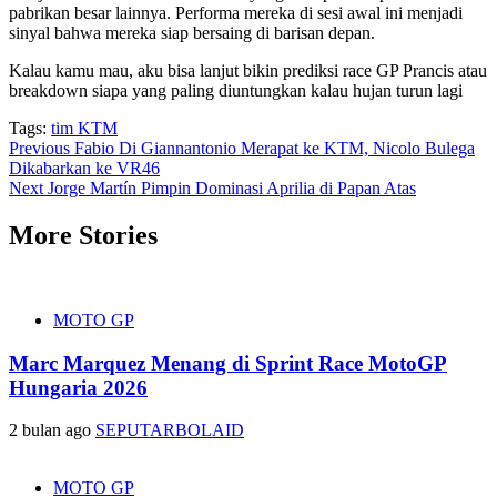
pabrikan besar lainnya. Performa mereka di sesi awal ini menjadi
sinyal bahwa mereka siap bersaing di barisan depan.
Kalau kamu mau, aku bisa lanjut bikin prediksi race GP Prancis atau
breakdown siapa yang paling diuntungkan kalau hujan turun lagi
Tags:
tim KTM
Post
Previous
Fabio Di Giannantonio Merapat ke KTM, Nicolo Bulega
Dikabarkan ke VR46
navigation
Next
Jorge Martín Pimpin Dominasi Aprilia di Papan Atas
More Stories
MOTO GP
Marc Marquez Menang di Sprint Race MotoGP
Hungaria 2026
2 bulan ago
SEPUTARBOLAID
MOTO GP