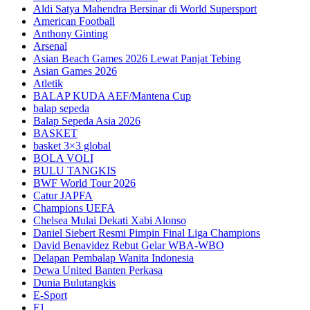
Aldi Satya Mahendra Bersinar di World Supersport
American Football
Anthony Ginting
Arsenal
Asian Beach Games 2026 Lewat Panjat Tebing
Asian Games 2026
Atletik
BALAP KUDA AEF/Mantena Cup
balap sepeda
Balap Sepeda Asia 2026
BASKET
basket 3×3 global
BOLA VOLI
BULU TANGKIS
BWF World Tour 2026
Catur JAPFA
Champions UEFA
Chelsea Mulai Dekati Xabi Alonso
Daniel Siebert Resmi Pimpin Final Liga Champions
David Benavidez Rebut Gelar WBA-WBO
Delapan Pembalap Wanita Indonesia
Dewa United Banten Perkasa
Dunia Bulutangkis
E-Sport
F1