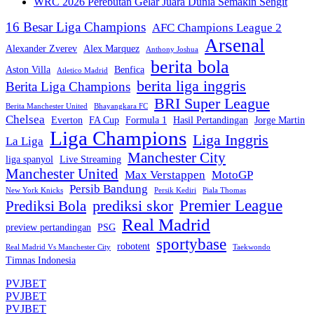
WRC 2026 Perebutan Gelar Juara Dunia Semakin Sengit
16 Besar Liga Champions
AFC Champions League 2
Arsenal
Alexander Zverev
Alex Marquez
Anthony Joshua
berita bola
Aston Villa
Benfica
Atletico Madrid
berita liga inggris
Berita Liga Champions
BRI Super League
Berita Manchester United
Bhayangkara FC
Chelsea
Everton
FA Cup
Formula 1
Hasil Pertandingan
Jorge Martin
Liga Champions
Liga Inggris
La Liga
Manchester City
liga spanyol
Live Streaming
Manchester United
Max Verstappen
MotoGP
Persib Bandung
New York Knicks
Persik Kediri
Piala Thomas
Premier League
prediksi skor
Prediksi Bola
Real Madrid
preview pertandingan
PSG
sportybase
robotent
Real Madrid Vs Manchester City
Taekwondo
Timnas Indonesia
PVJBET
PVJBET
PVJBET