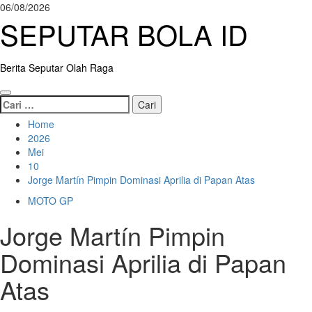
Skip
06/08/2026
to
SEPUTAR BOLA ID
content
Berita Seputar Olah Raga
Primary
Cari
Menu
untuk:
Home
2026
Mei
10
Jorge Martín Pimpin Dominasi Aprilia di Papan Atas
MOTO GP
Jorge Martín Pimpin
Dominasi Aprilia di Papan
Atas