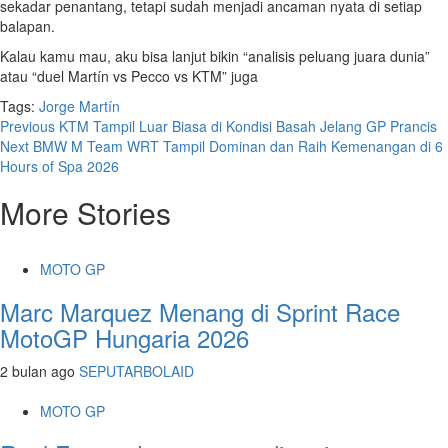
sekadar penantang, tetapi sudah menjadi ancaman nyata di setiap
balapan.
Kalau kamu mau, aku bisa lanjut bikin “analisis peluang juara dunia”
atau “duel Martín vs Pecco vs KTM” juga
Tags:
Jorge Martín
Post
Previous
KTM Tampil Luar Biasa di Kondisi Basah Jelang GP Prancis
Next
BMW M Team WRT Tampil Dominan dan Raih Kemenangan di 6
navigation
Hours of Spa 2026
More Stories
MOTO GP
Marc Marquez Menang di Sprint Race
MotoGP Hungaria 2026
2 bulan ago
SEPUTARBOLAID
MOTO GP