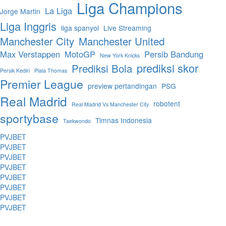
Liga Champions
La Liga
Jorge Martin
Liga Inggris
liga spanyol
Live Streaming
Manchester City
Manchester United
Max Verstappen
MotoGP
Persib Bandung
New York Knicks
prediksi skor
Prediksi Bola
Persik Kediri
Piala Thomas
Premier League
preview pertandingan
PSG
Real Madrid
robotent
Real Madrid Vs Manchester City
sportybase
Timnas Indonesia
Taekwondo
PVJBET
PVJBET
PVJBET
PVJBET
PVJBET
PVJBET
PVJBET
PVJBET