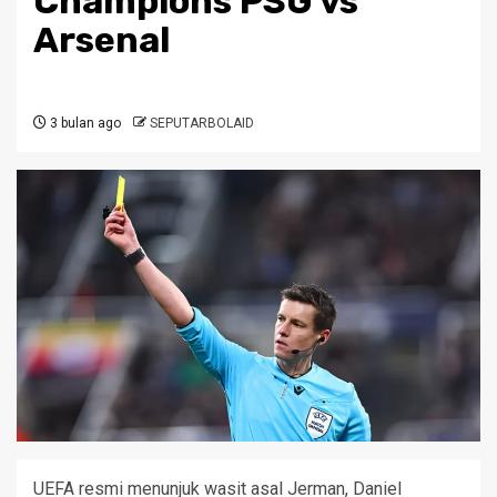
Champions PSG vs
Arsenal
3 bulan ago
SEPUTARBOLAID
UEFA resmi menunjuk wasit asal Jerman, Daniel