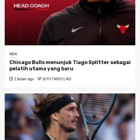
NBA
Chicago Bulls menunjuk Tiago Splitter sebagai
pelatih utama yang baru
2 bulan ago
SEPUTARBOLAID