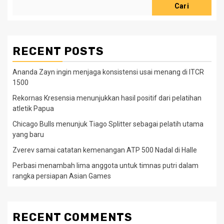
Cari
RECENT POSTS
Ananda Zayn ingin menjaga konsistensi usai menang di ITCR
1500
Rekornas Kresensia menunjukkan hasil positif dari pelatihan
atletik Papua
Chicago Bulls menunjuk Tiago Splitter sebagai pelatih utama
yang baru
Zverev samai catatan kemenangan ATP 500 Nadal di Halle
Perbasi menambah lima anggota untuk timnas putri dalam
rangka persiapan Asian Games
RECENT COMMENTS