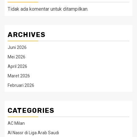
Tidak ada komentar untuk ditampilkan.
ARCHIVES
Juni 2026
Mei 2026
April 2026
Maret 2026
Februari 2026
CATEGORIES
AC Milan
Al Nassr di Liga Arab Saudi