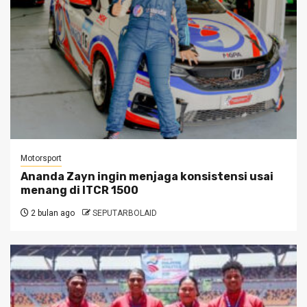
Motorsport
Ananda Zayn ingin menjaga konsistensi usai
menang di ITCR 1500
2 bulan ago
SEPUTARBOLAID