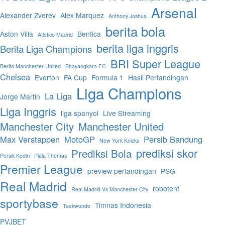
Arsenal
Alexander Zverev
Alex Marquez
Anthony Joshua
berita bola
Aston Villa
Benfica
Atletico Madrid
berita liga inggris
Berita Liga Champions
BRI Super League
Berita Manchester United
Bhayangkara FC
Chelsea
Everton
FA Cup
Formula 1
Hasil Pertandingan
Liga Champions
La Liga
Jorge Martin
Liga Inggris
liga spanyol
Live Streaming
Manchester City
Manchester United
Max Verstappen
MotoGP
Persib Bandung
New York Knicks
prediksi skor
Prediksi Bola
Persik Kediri
Piala Thomas
Premier League
preview pertandingan
PSG
Real Madrid
robotent
Real Madrid Vs Manchester City
sportybase
Timnas Indonesia
Taekwondo
PVJBET