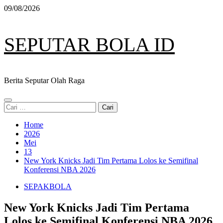
Skip
09/08/2026
to
content
SEPUTAR BOLA ID
Berita Seputar Olah Raga
Primary
Cari
Menu
untuk:
Home
2026
Mei
13
New York Knicks Jadi Tim Pertama Lolos ke Semifinal
Konferensi NBA 2026
SEPAKBOLA
New York Knicks Jadi Tim Pertama
Lolos ke Semifinal Konferensi NBA 2026