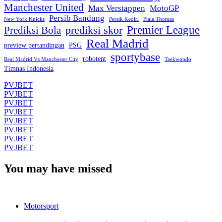
Manchester United
Max Verstappen
MotoGP
Persib Bandung
New York Knicks
Persik Kediri
Piala Thomas
Premier League
prediksi skor
Prediksi Bola
Real Madrid
preview pertandingan
PSG
sportybase
robotent
Real Madrid Vs Manchester City
Taekwondo
Timnas Indonesia
PVJBET
PVJBET
PVJBET
PVJBET
PVJBET
PVJBET
PVJBET
PVJBET
You may have missed
Motorsport