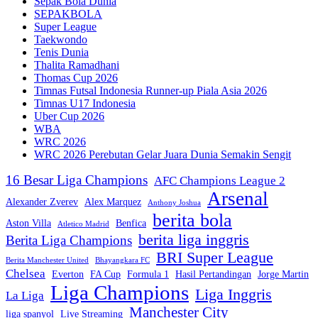
Sepak Bola Dunia
SEPAKBOLA
Super League
Taekwondo
Tenis Dunia
Thalita Ramadhani
Thomas Cup 2026
Timnas Futsal Indonesia Runner-up Piala Asia 2026
Timnas U17 Indonesia
Uber Cup 2026
WBA
WRC 2026
WRC 2026 Perebutan Gelar Juara Dunia Semakin Sengit
16 Besar Liga Champions
AFC Champions League 2
Arsenal
Alexander Zverev
Alex Marquez
Anthony Joshua
berita bola
Aston Villa
Benfica
Atletico Madrid
berita liga inggris
Berita Liga Champions
BRI Super League
Berita Manchester United
Bhayangkara FC
Chelsea
Everton
FA Cup
Formula 1
Hasil Pertandingan
Jorge Martin
Liga Champions
Liga Inggris
La Liga
Manchester City
liga spanyol
Live Streaming