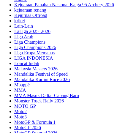
Kejuaraan Panahan Nasional Katga 95 Archery 2026
kejuaraan renang
Kejurnas Offroad
kriket
Lain-Lain
LaLiga 2025–2026
Liga Arab
Liga Champions
Liga Champions 2026
Liga Eropa Memanas
LIGA INDONESIA
Loncat Indah
Malaysia Masters 2026
Mandalika Festival of Speed
Mandalika Kartini Race 2026
Mbappé
MMA
MMA Masuk Daftar Cabang Baru
Monster Truck Rally 2026
MOTO GP
Moto2
Moto3
MotoGP & Formula 1
MotoGP 2026
MotoGP Spanyol 2026