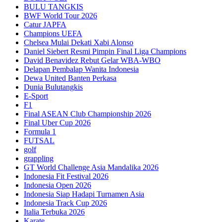
BULU TANGKIS
BWF World Tour 2026
Catur JAPFA
Champions UEFA
Chelsea Mulai Dekati Xabi Alonso
Daniel Siebert Resmi Pimpin Final Liga Champions
David Benavidez Rebut Gelar WBA-WBO
Delapan Pembalap Wanita Indonesia
Dewa United Banten Perkasa
Dunia Bulutangkis
E-Sport
F1
Final ASEAN Club Championship 2026
Final Uber Cup 2026
Formula 1
FUTSAL
golf
grappling
GT World Challenge Asia Mandalika 2026
Indonesia Fit Festival 2026
Indonesia Open 2026
Indonesia Siap Hadapi Turnamen Asia
Indonesia Track Cup 2026
Italia Terbuka 2026
Karate