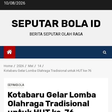
Skip
10/08/2026
to
content
SEPUTAR BOLA ID
BERITA SEPUTAR OLAH RAGA
Home
2026
Mei
14
Kotabaru Gelar Lomba Olahraga Tradisional untuk HUT ke-76
SEPAKBOLA
Kotabaru Gelar Lomba
Olahraga Tradisional