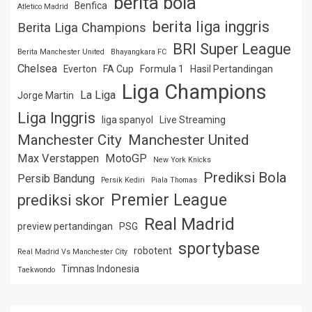
berita bola
Benfica
Atletico Madrid
berita liga inggris
Berita Liga Champions
BRI Super League
Berita Manchester United
Bhayangkara FC
Chelsea
Everton
FA Cup
Formula 1
Hasil Pertandingan
Liga Champions
La Liga
Jorge Martin
Liga Inggris
liga spanyol
Live Streaming
Manchester City
Manchester United
Max Verstappen
MotoGP
New York Knicks
Prediksi Bola
Persib Bandung
Persik Kediri
Piala Thomas
Premier League
prediksi skor
Real Madrid
preview pertandingan
PSG
sportybase
robotent
Real Madrid Vs Manchester City
Timnas Indonesia
Taekwondo