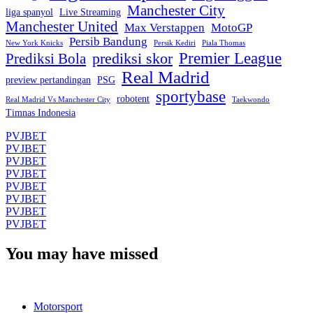
Manchester City
liga spanyol
Live Streaming
Manchester United
Max Verstappen
MotoGP
Persib Bandung
New York Knicks
Persik Kediri
Piala Thomas
Premier League
prediksi skor
Prediksi Bola
Real Madrid
preview pertandingan
PSG
sportybase
robotent
Real Madrid Vs Manchester City
Taekwondo
Timnas Indonesia
PVJBET
PVJBET
PVJBET
PVJBET
PVJBET
PVJBET
PVJBET
PVJBET
You may have missed
Motorsport