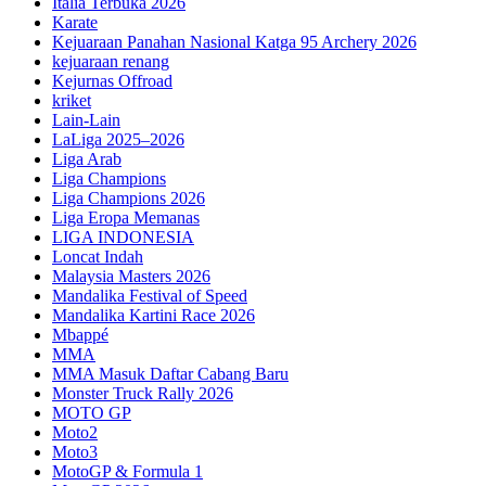
Italia Terbuka 2026
Karate
Kejuaraan Panahan Nasional Katga 95 Archery 2026
kejuaraan renang
Kejurnas Offroad
kriket
Lain-Lain
LaLiga 2025–2026
Liga Arab
Liga Champions
Liga Champions 2026
Liga Eropa Memanas
LIGA INDONESIA
Loncat Indah
Malaysia Masters 2026
Mandalika Festival of Speed
Mandalika Kartini Race 2026
Mbappé
MMA
MMA Masuk Daftar Cabang Baru
Monster Truck Rally 2026
MOTO GP
Moto2
Moto3
MotoGP & Formula 1