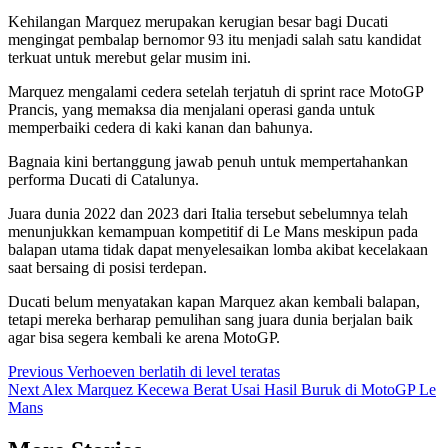
Kehilangan Marquez merupakan kerugian besar bagi Ducati
mengingat pembalap bernomor 93 itu menjadi salah satu kandidat
terkuat untuk merebut gelar musim ini.
Marquez mengalami cedera setelah terjatuh di sprint race MotoGP
Prancis, yang memaksa dia menjalani operasi ganda untuk
memperbaiki cedera di kaki kanan dan bahunya.
Bagnaia kini bertanggung jawab penuh untuk mempertahankan
performa Ducati di Catalunya.
Juara dunia 2022 dan 2023 dari Italia tersebut sebelumnya telah
menunjukkan kemampuan kompetitif di Le Mans meskipun pada
balapan utama tidak dapat menyelesaikan lomba akibat kecelakaan
saat bersaing di posisi terdepan.
Ducati belum menyatakan kapan Marquez akan kembali balapan,
tetapi mereka berharap pemulihan sang juara dunia berjalan baik
agar bisa segera kembali ke arena MotoGP.
Post
Previous
Verhoeven berlatih di level teratas
Next
Alex Marquez Kecewa Berat Usai Hasil Buruk di MotoGP Le
navigation
Mans