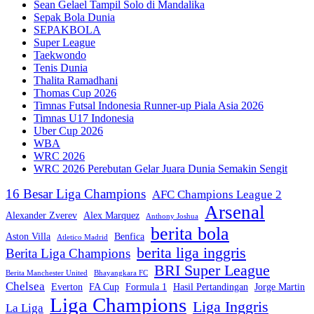
Sean Gelael Tampil Solo di Mandalika
Sepak Bola Dunia
SEPAKBOLA
Super League
Taekwondo
Tenis Dunia
Thalita Ramadhani
Thomas Cup 2026
Timnas Futsal Indonesia Runner-up Piala Asia 2026
Timnas U17 Indonesia
Uber Cup 2026
WBA
WRC 2026
WRC 2026 Perebutan Gelar Juara Dunia Semakin Sengit
16 Besar Liga Champions
AFC Champions League 2
Arsenal
Alexander Zverev
Alex Marquez
Anthony Joshua
berita bola
Aston Villa
Benfica
Atletico Madrid
berita liga inggris
Berita Liga Champions
BRI Super League
Berita Manchester United
Bhayangkara FC
Chelsea
Everton
FA Cup
Formula 1
Hasil Pertandingan
Jorge Martin
Liga Champions
Liga Inggris
La Liga