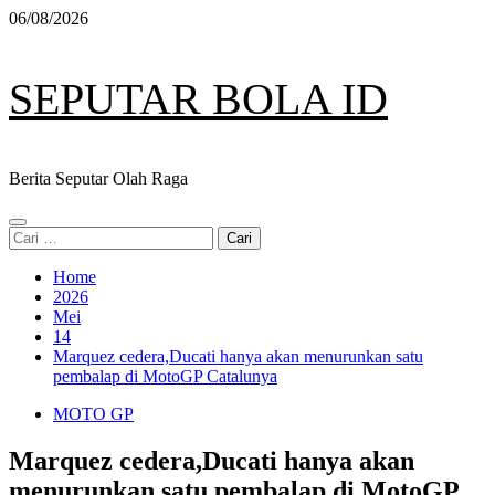
Skip
06/08/2026
to
content
SEPUTAR BOLA ID
Berita Seputar Olah Raga
Primary
Cari
Menu
untuk:
Home
2026
Mei
14
Marquez cedera,Ducati hanya akan menurunkan satu
pembalap di MotoGP Catalunya
MOTO GP
Marquez cedera,Ducati hanya akan
menurunkan satu pembalap di MotoGP