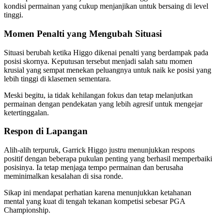
kondisi permainan yang cukup menjanjikan untuk bersaing di level
tinggi.
Momen Penalti yang Mengubah Situasi
Situasi berubah ketika Higgo dikenai penalti yang berdampak pada
posisi skornya. Keputusan tersebut menjadi salah satu momen
krusial yang sempat menekan peluangnya untuk naik ke posisi yang
lebih tinggi di klasemen sementara.
Meski begitu, ia tidak kehilangan fokus dan tetap melanjutkan
permainan dengan pendekatan yang lebih agresif untuk mengejar
ketertinggalan.
Respon di Lapangan
Alih-alih terpuruk, Garrick Higgo justru menunjukkan respons
positif dengan beberapa pukulan penting yang berhasil memperbaiki
posisinya. Ia tetap menjaga tempo permainan dan berusaha
meminimalkan kesalahan di sisa ronde.
Sikap ini mendapat perhatian karena menunjukkan ketahanan
mental yang kuat di tengah tekanan kompetisi sebesar PGA
Championship.