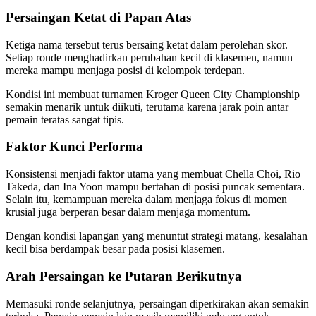
Persaingan Ketat di Papan Atas
Ketiga nama tersebut terus bersaing ketat dalam perolehan skor.
Setiap ronde menghadirkan perubahan kecil di klasemen, namun
mereka mampu menjaga posisi di kelompok terdepan.
Kondisi ini membuat turnamen Kroger Queen City Championship
semakin menarik untuk diikuti, terutama karena jarak poin antar
pemain teratas sangat tipis.
Faktor Kunci Performa
Konsistensi menjadi faktor utama yang membuat Chella Choi, Rio
Takeda, dan Ina Yoon mampu bertahan di posisi puncak sementara.
Selain itu, kemampuan mereka dalam menjaga fokus di momen
krusial juga berperan besar dalam menjaga momentum.
Dengan kondisi lapangan yang menuntut strategi matang, kesalahan
kecil bisa berdampak besar pada posisi klasemen.
Arah Persaingan ke Putaran Berikutnya
Memasuki ronde selanjutnya, persaingan diperkirakan akan semakin