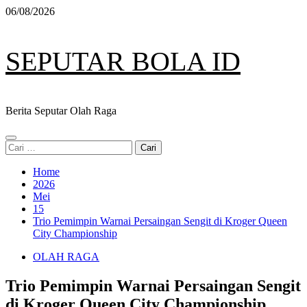
Skip
06/08/2026
to
content
SEPUTAR BOLA ID
Berita Seputar Olah Raga
Primary
Cari
Menu
untuk:
Home
2026
Mei
15
Trio Pemimpin Warnai Persaingan Sengit di Kroger Queen
City Championship
OLAH RAGA
Trio Pemimpin Warnai Persaingan Sengit
di Kroger Queen City Championship