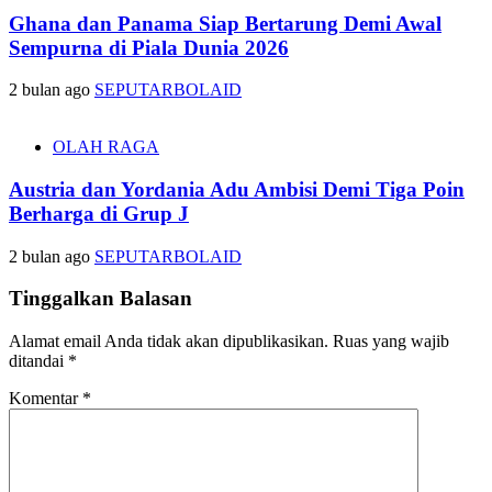
Ghana dan Panama Siap Bertarung Demi Awal
Sempurna di Piala Dunia 2026
2 bulan ago
SEPUTARBOLAID
OLAH RAGA
Austria dan Yordania Adu Ambisi Demi Tiga Poin
Berharga di Grup J
2 bulan ago
SEPUTARBOLAID
Tinggalkan Balasan
Alamat email Anda tidak akan dipublikasikan.
Ruas yang wajib
ditandai
*
Komentar
*