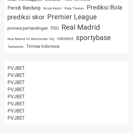
Prediksi Bola
Persib Bandung
Persik Kediri
Piala Thomas
Premier League
prediksi skor
Real Madrid
preview pertandingan
PSG
sportybase
robotent
Real Madrid Vs Manchester City
Timnas Indonesia
Taekwondo
PVJBET
PVJBET
PVJBET
PVJBET
PVJBET
PVJBET
PVJBET
PVJBET