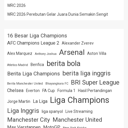
WRC 2026
WRC 2026 Perebutan Gelar Juara Dunia Semakin Sengit
16 Besar Liga Champions
AFC Champions League 2
Alexander Zverev
Arsenal
Alex Marquez
Aston Villa
Anthony Joshua
berita bola
Benfica
Atletico Madrid
berita liga inggris
Berita Liga Champions
BRI Super League
Berita Manchester United
Bhayangkara FC
Chelsea
Everton
FA Cup
Formula 1
Hasil Pertandingan
Liga Champions
La Liga
Jorge Martin
Liga Inggris
liga spanyol
Live Streaming
Manchester City
Manchester United
Max Verstappen
MotoGP
New York Knicks