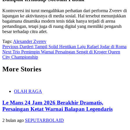
Kontroversi ini turut mengalihkan perhatian dari performa Zverev di
lapangan ke aktivitasnya di media sosial. Hal tersebut menunjukkan
bagaimana dinamika modern tenis tidak hanya terjadi di arena
pertandingan, tetapi juga di ruang digital yang memiliki pengaruh
besar terhadap citra atlet.
Tags:
Alexander Zverev
Post
Previous
Darderi Tampil Solid Hentikan Laju Rafael Jodar di Roma
Next
Trio Pemimpin Warnai Persaingan Sengit di Kroger Queen
navigation
City Championship
More Stories
OLAH RAGA
Le Mans 24 Jam 2026 Berakhir Dramatis,
Persaingan Ketat Warnai Balapan Legendaris
2 bulan ago
SEPUTARBOLAID