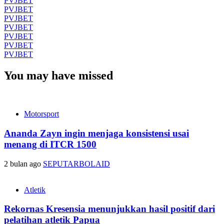
PVJBET
PVJBET
PVJBET
PVJBET
PVJBET
PVJBET
PVJBET
You may have missed
Motorsport
Ananda Zayn ingin menjaga konsistensi usai
menang di ITCR 1500
2 bulan ago
SEPUTARBOLAID
Atletik
Rekornas Kresensia menunjukkan hasil positif dari
pelatihan atletik Papua