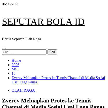
Skip
06/08/2026
to
content
SEPUTAR BOLA ID
Berita Seputar Olah Raga
Primary
Cari
Menu
untuk:
Home
2026
Mei
15
Zverev Meluapkan Protes ke Tennis Channel di Media Sosial
Usai Laga Panas
OLAH RAGA
Zverev Meluapkan Protes ke Tennis
Channel di Media Sosial Usai Laga Panas