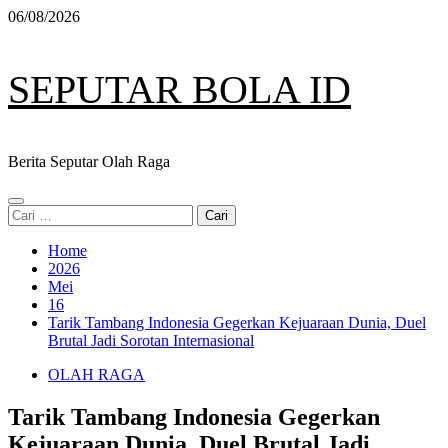
Skip
06/08/2026
to
content
SEPUTAR BOLA ID
Berita Seputar Olah Raga
Primary
Cari
Menu
untuk:
Home
2026
Mei
16
Tarik Tambang Indonesia Gegerkan Kejuaraan Dunia, Duel
Brutal Jadi Sorotan Internasional
OLAH RAGA
Tarik Tambang Indonesia Gegerkan
Kejuaraan Dunia, Duel Brutal Jadi