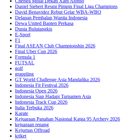
Chelsea Mulai Dekati Xabi Alonso
Daniel Siebert Resmi Pimpin Final Liga Champions
David Benavidez Rebut Gelar WBA-WBO
Delapan Pembalap Wanita Indonesia
Dewa United Banten Perkasa
Dunia Bulutangkis
E-Sport
F1
Final ASEAN Club Championship 2026
Final Uber Cup 2026
Formula 1
FUTSAL
golf
grappling
GT World Challenge Asia Mandalika 2026
Indonesia Fit Festival 2026
Indonesia Open 2026
Indonesia Siap Hadapi Turnamen Asia
Indonesia Track Cup 2026
Italia Terbuka 2026
Karate
Kejuaraan Panahan Nasional Katga 95 Archery 2026
kejuaraan renang
Kejurnas Offroad
kriket