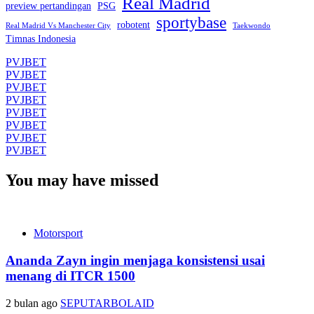
Real Madrid
preview pertandingan
PSG
sportybase
robotent
Real Madrid Vs Manchester City
Taekwondo
Timnas Indonesia
PVJBET
PVJBET
PVJBET
PVJBET
PVJBET
PVJBET
PVJBET
PVJBET
You may have missed
Motorsport
Ananda Zayn ingin menjaga konsistensi usai
menang di ITCR 1500
2 bulan ago
SEPUTARBOLAID