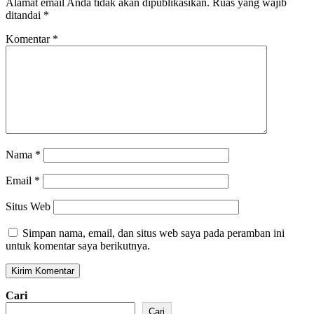
Alamat email Anda tidak akan dipublikasikan.
Ruas yang wajib
ditandai
*
Komentar
*
Nama
*
Email
*
Situs Web
Simpan nama, email, dan situs web saya pada peramban ini
untuk komentar saya berikutnya.
Cari
Cari