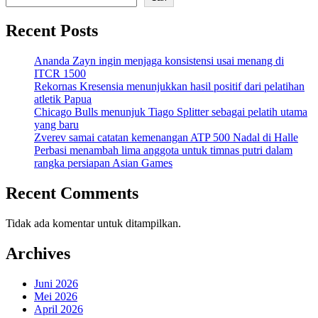
Recent Posts
Ananda Zayn ingin menjaga konsistensi usai menang di
ITCR 1500
Rekornas Kresensia menunjukkan hasil positif dari pelatihan
atletik Papua
Chicago Bulls menunjuk Tiago Splitter sebagai pelatih utama
yang baru
Zverev samai catatan kemenangan ATP 500 Nadal di Halle
Perbasi menambah lima anggota untuk timnas putri dalam
rangka persiapan Asian Games
Recent Comments
Tidak ada komentar untuk ditampilkan.
Archives
Juni 2026
Mei 2026
April 2026