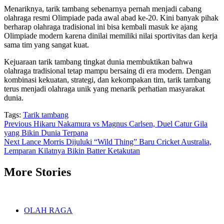
Menariknya, tarik tambang sebenarnya pernah menjadi cabang
olahraga resmi Olimpiade pada awal abad ke-20. Kini banyak pihak
berharap olahraga tradisional ini bisa kembali masuk ke ajang
Olimpiade modern karena dinilai memiliki nilai sportivitas dan kerja
sama tim yang sangat kuat.
Kejuaraan tarik tambang tingkat dunia membuktikan bahwa
olahraga tradisional tetap mampu bersaing di era modern. Dengan
kombinasi kekuatan, strategi, dan kekompakan tim, tarik tambang
terus menjadi olahraga unik yang menarik perhatian masyarakat
dunia.
Tags:
Tarik tambang
Post
Previous
Hikaru Nakamura vs Magnus Carlsen, Duel Catur Gila
yang Bikin Dunia Terpana
navigation
Next
Lance Morris Dijuluki “Wild Thing” Baru Cricket Australia,
Lemparan Kilatnya Bikin Batter Ketakutan
More Stories
OLAH RAGA