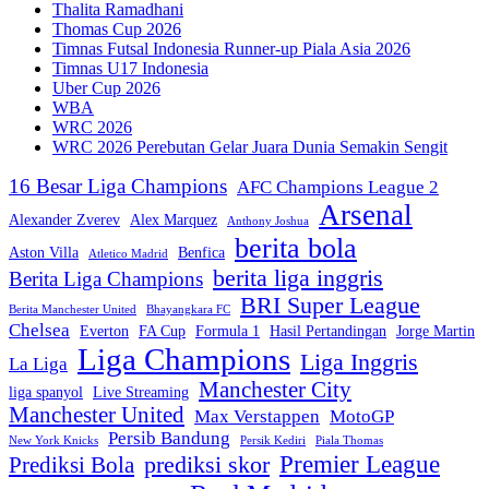
Thalita Ramadhani
Thomas Cup 2026
Timnas Futsal Indonesia Runner-up Piala Asia 2026
Timnas U17 Indonesia
Uber Cup 2026
WBA
WRC 2026
WRC 2026 Perebutan Gelar Juara Dunia Semakin Sengit
16 Besar Liga Champions
AFC Champions League 2
Arsenal
Alexander Zverev
Alex Marquez
Anthony Joshua
berita bola
Aston Villa
Benfica
Atletico Madrid
berita liga inggris
Berita Liga Champions
BRI Super League
Berita Manchester United
Bhayangkara FC
Chelsea
Everton
FA Cup
Formula 1
Hasil Pertandingan
Jorge Martin
Liga Champions
Liga Inggris
La Liga
Manchester City
liga spanyol
Live Streaming
Manchester United
Max Verstappen
MotoGP
Persib Bandung
New York Knicks
Persik Kediri
Piala Thomas
Premier League
prediksi skor
Prediksi Bola