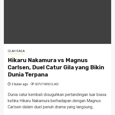
OLAH RAGA
Hikaru Nakamura vs Magnus
Carlsen, Duel Catur Gila yang Bikin
Dunia Terpana
3 bulan ago
SEPUTARBOLAID
Dunia catur kembali disuguhkan pertandingan luar biasa
ketika Hikaru Nakamura berhadapan dengan Magnus
Carlsen dalam duel penuh drama yang langsung...