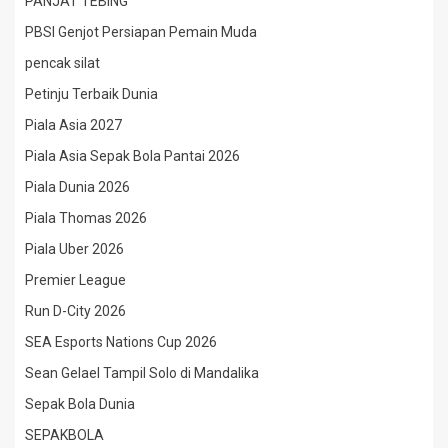
PANJAT TEBING
PBSI Genjot Persiapan Pemain Muda
pencak silat
Petinju Terbaik Dunia
Piala Asia 2027
Piala Asia Sepak Bola Pantai 2026
Piala Dunia 2026
Piala Thomas 2026
Piala Uber 2026
Premier League
Run D-City 2026
SEA Esports Nations Cup 2026
Sean Gelael Tampil Solo di Mandalika
Sepak Bola Dunia
SEPAKBOLA