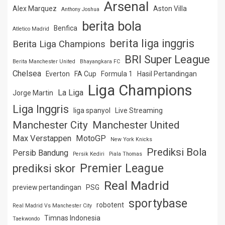
Arsenal
Alex Marquez
Aston Villa
Anthony Joshua
berita bola
Benfica
Atletico Madrid
berita liga inggris
Berita Liga Champions
BRI Super League
Berita Manchester United
Bhayangkara FC
Chelsea
Everton
FA Cup
Formula 1
Hasil Pertandingan
Liga Champions
La Liga
Jorge Martin
Liga Inggris
liga spanyol
Live Streaming
Manchester City
Manchester United
Max Verstappen
MotoGP
New York Knicks
Prediksi Bola
Persib Bandung
Persik Kediri
Piala Thomas
Premier League
prediksi skor
Real Madrid
preview pertandingan
PSG
sportybase
robotent
Real Madrid Vs Manchester City
Timnas Indonesia
Taekwondo