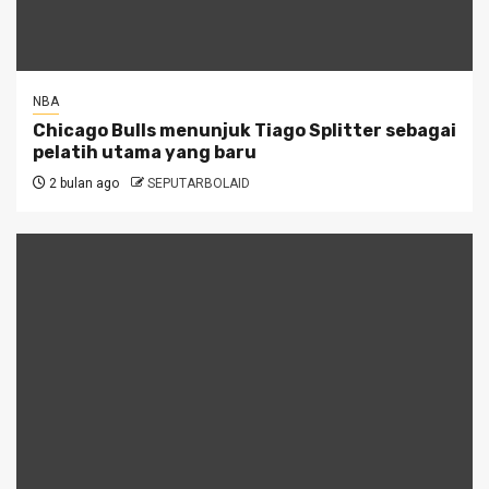
NBA
Chicago Bulls menunjuk Tiago Splitter sebagai
pelatih utama yang baru
2 bulan ago
SEPUTARBOLAID