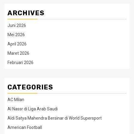
ARCHIVES
Juni 2026
Mei 2026
April 2026
Maret 2026
Februari 2026
CATEGORIES
AC Milan
Al Nassr di Liga Arab Saudi
Aldi Satya Mahendra Bersinar di World Supersport
American Football