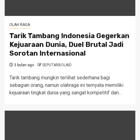
OLAH RAGA
Tarik Tambang Indonesia Gegerkan
Kejuaraan Dunia, Duel Brutal Jadi
Sorotan Internasional
3 bulan ago
SEPUTARBOLAID
Tarik tambang mungkin terlihat sederhana bagi
sebagian orang, namun olahraga ini ternyata memiliki
kejuaraan tingkat dunia yang sangat kompetitif dan...