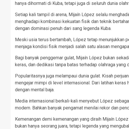
hanya dihormati di Kuba, tetapi juga di seluruh dunia olah
Setiap kali tampil di arena, Mijaín López selalu menghad
menghadapi kombinasi kekuatan fisik dan teknik bertaha
dengan dominasi penuh dari sang legenda Kuba.
Meski usia terus bertambah, López tetap menunjukkan pe
menjaga kondisi fisik menjadi salah satu alasan mengapa
Bagi banyak penggemar gulat, Mijaín López bukan sekadar
keras, dan dedikasi tanpa batas terhadap olahraga yang d
Popularitasnya juga melampaui dunia gulat. Kisah perjuan
mengejar mimpi di level internasional. Dari latihan keras
dengan mental baja.
Media internasional berkali-kali menyebut López sebagai
modern. Bahkan banyak pengamat menilai rekor dan penca
Kemenangan demi kemenangan yang diraih Mijaín López m
bukan hanya seorang juara, tetapi legenda yang mengubah