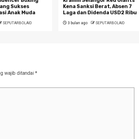
fluencer Boxing
Kramm Selangor Red Giants
yang Sukses
Kena Sanksi Berat, Absen 7
asi Anak Muda
Laga dan Didenda USD2 Ribu
SEPUTARBOLAID
3 bulan ago
SEPUTARBOLAID
g wajib ditandai
*