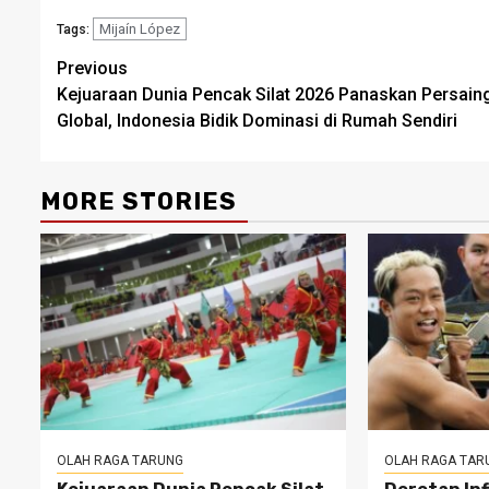
Mijaín López
Tags:
Post
Previous
Kejuaraan Dunia Pencak Silat 2026 Panaskan Persain
navigation
Global, Indonesia Bidik Dominasi di Rumah Sendiri
MORE STORIES
OLAH RAGA TARUNG
OLAH RAGA TAR